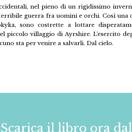
cidentali, nel pieno di un rigidissimo inver
 terribile guerra fra uomini e orchi. Così una 
okyka, sono costrette a lottare disperata
 piccolo villaggio di Ayrshire. L’esercito de
uno sta per venire a salvarli. Dal cielo.
Scarica il libro ora dal