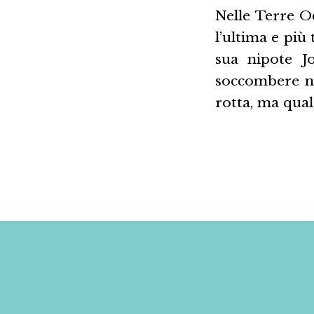
Nelle Terre Oc
l’ultima e più
sua nipote J
soccombere nel
rotta, ma qualc