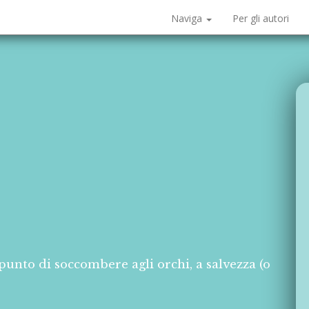
Naviga
Per gli autori
punto di soccombere agli orchi, a salvezza (o