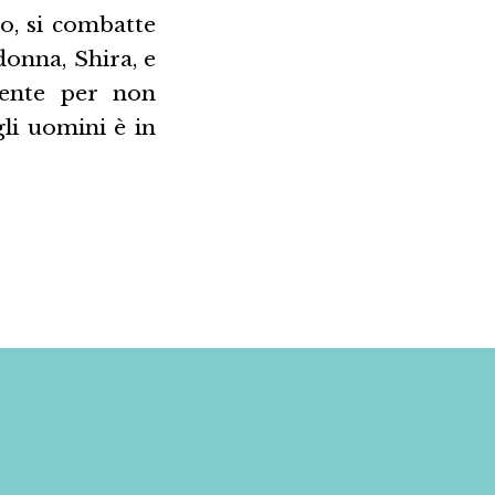
no, si combatte
donna, Shira, e
mente per non
gli uomini è in