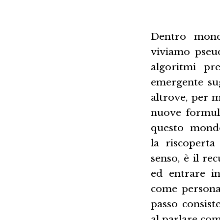
Dentro mondi
viviamo pseudo
algoritmi pre
emergente sug
altrove, per m
nuove formule 
questo mondo.
la riscoperta
senso, è il re
ed entrare in
come persona 
passo consiste
al parlare co