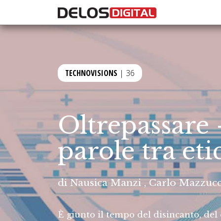
TECHNOVISIONS
| 36
Oltrepassare -
parole tra eti
di
Nausica Manzi
,
Carlo Mazzucc
È giunto il tempo del disincanto, del 