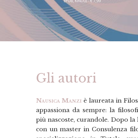
EPUB, KINDLE - € 7,99
Gli autori
Nausica Manzi
è laureata in Filos
appassiona da sempre: la filosof
più nascoste, curandole. Dopo la 
con un master in Consulenza filo