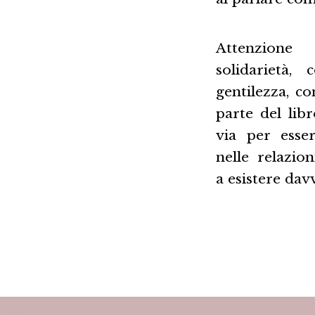
Attenzion
solidarietà, 
gentilezza, c
parte del libro
via per esse
nelle relazio
a esistere dav