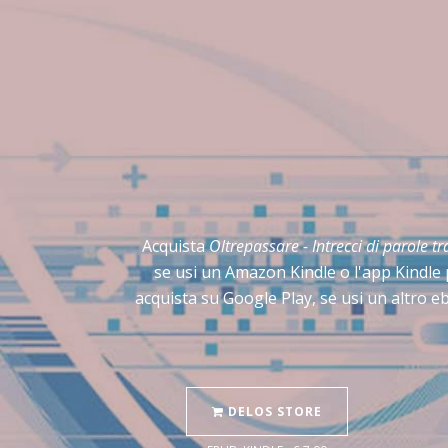
Acquista
Oltrepassare - Intrecci di parole tr
se usi un Amazon Kindle o l'app Kindle 
acquista su Google Play, se usi un altro e
DELOS STORE