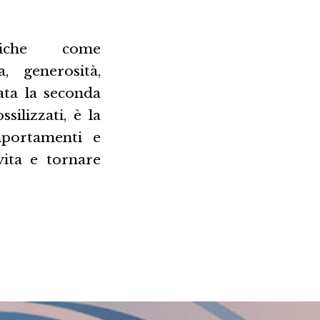
tiche come
a, generosità,
ata la seconda
ssilizzati, è la
mportamenti e
vita e tornare