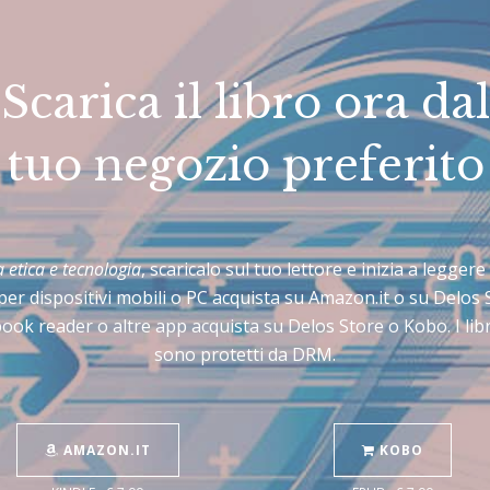
Scarica il libro ora dal
tuo negozio preferito
a etica e tecnologia
, scaricalo sul tuo lettore e inizia a leggere
per dispositivi mobili o PC acquista su Amazon.it o su Delos
book reader o altre app acquista su Delos Store o Kobo. I lib
sono protetti da DRM.
AMAZON.IT
KOBO