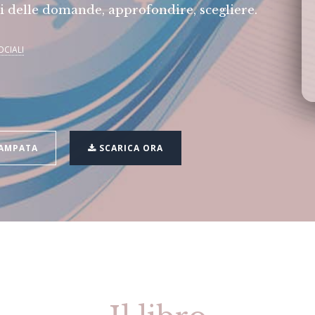
si delle domande, approfondire, scegliere.
OCIALI
TAMPATA
SCARICA ORA