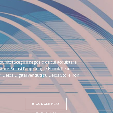
 subito! Scegli il negozio da cui acquistare:
 Store. Se usi l'app Google Ebook Reader
ri Delos Digital venduti su Delos Store non
GOOGLE PLAY