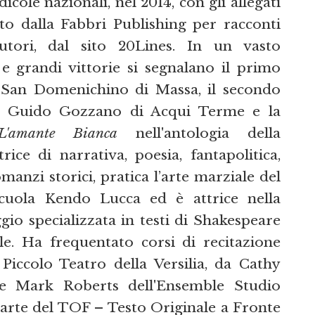
dicole nazionali, nel 2014, con gli allegati
to dalla Fabbri Publishing per racconti
autori, dal sito 20Lines. In un vasto
 e grandi vittorie si segnalano il primo
 San Domenichino di Massa, il secondo
l Guido Gozzano di Acqui Terme e la
L'amante Bianca
nell'antologia della
ice di narrativa, poesia, fantapolitica,
manzi storici, pratica l’arte marziale del
cuola Kendo Lucca ed è attrice nella
io specializzata in testi di Shakespeare
le. Ha frequentato corsi di recitazione
Piccolo Teatro della Versilia, da Cathy
e Mark Roberts dell'Ensemble Studio
parte del TOF – Testo Originale a Fronte