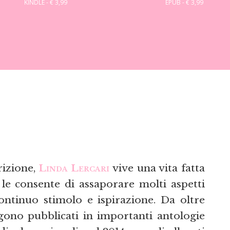
KINDLE - € 3,99
EPUB - € 3,99
rizione,
Linda Lercari
vive una vita fatta
le consente di assaporare molti aspetti
ontinuo stimolo e ispirazione. Da oltre
gono pubblicati in importanti antologie