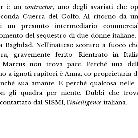
er è un
contractor
, uno degli svariati che o
econda Guerra del Golfo. Al ritorno da un
i un presunto intermediario commercial
omento del sequestro di due donne italiane, 
 Baghdad. Nell’inatteso scontro a fuoco ch
ra, gravemente ferito. Rientrato in Ital
ne, Marcus non trova pace. Perché una de
o a ignoti rapitori è Anna, co-proprietaria d
onché sua amante. E perché qualcosa nelle
n gli quadra per niente. Dubbi che tro
ontattato dal SISMI, l’
intelligence
italiana.