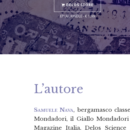
DELOS STORE
EPUB, KINDLE - € 1,99
L’autore
Samuele Nava
, bergamasco classe
Mondadori, il Giallo Mondadori 
Magazine Italia, Delos Science