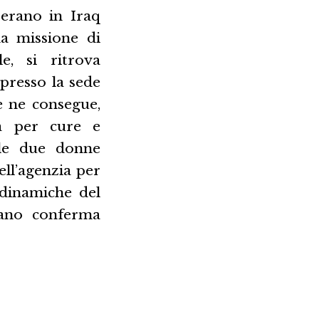
perano in Iraq
a missione di
e, si ritrova
presso la sede
e ne consegue,
ia per cure e
lle due donne
ell’agenzia per
 dinamiche del
vano conferma