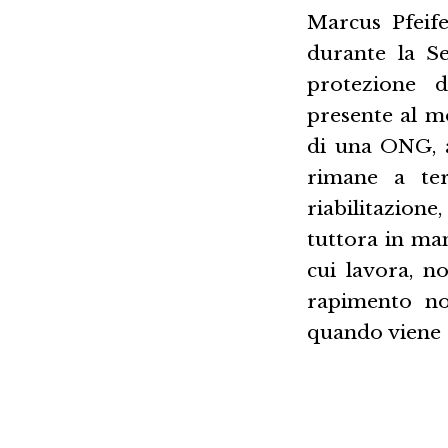
Marcus Pfeif
durante la S
protezione d
presente al m
di una ONG, a
rimane a ter
riabilitazio
tuttora in man
cui lavora, n
rapimento no
quando viene c