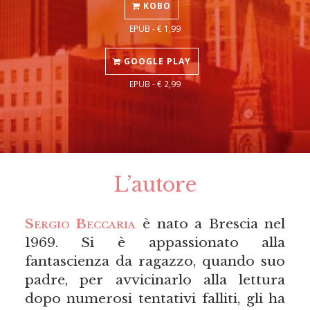
KOBO
EPUB - € 1,99
GOOGLE PLAY
EPUB - € 2,99
L’autore
Sergio Beccaria
è nato a Brescia nel
1969. Si è appassionato alla
fantascienza da ragazzo, quando suo
padre, per avvicinarlo alla lettura
dopo numerosi tentativi falliti, gli ha