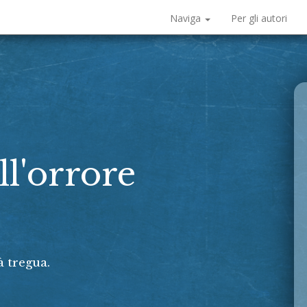
Naviga
Per gli autori
ll'orrore
 tregua.