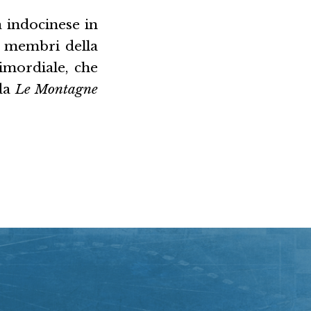
a indocinese in
 I membri della
imordiale, che
rda
Le Montagne