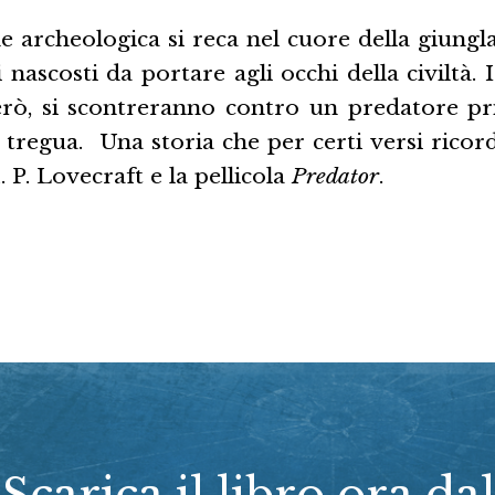
 archeologica si reca nel cuore della giungl
i nascosti da portare agli occhi della civiltà.
erò, si scontreranno contro un predatore pr
 tregua. Una storia che per certi versi rico
 P. Lovecraft e la pellicola
Predator
.
Scarica il libro ora dal