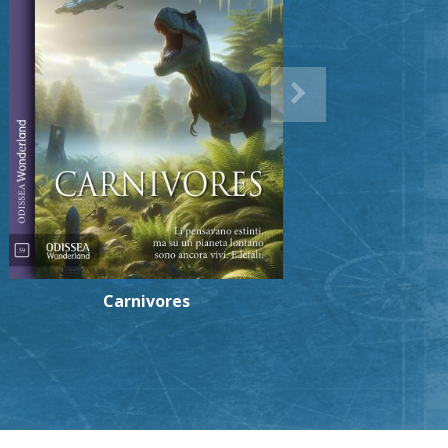
Carnivores
La 