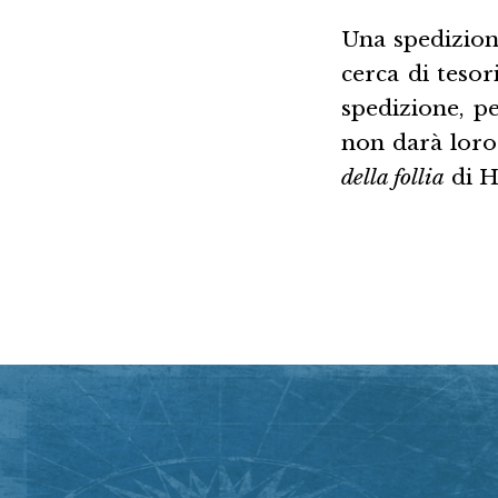
Una spedizione
cerca di tesor
spedizione, p
non darà loro
della follia
di H.