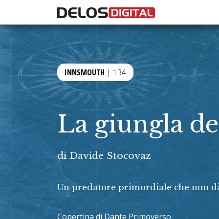
INNSMOUTH
| 134
La giungla de
di
Davide Stocovaz
Un predatore primordiale che non dà
Copertina di Dante Primoverso