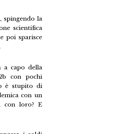
, spingendo la
ne scientifica
e poi sparisce
.
 a capo della
52b con pochi
o è stupito di
demica con un
la con loro? E