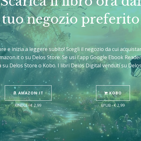
Scarica il libro ora dal
tuo negozio preferito
tore e inizia a leggere subito! Scegli il negozio da cui acquis
Amazon.it o su Delos Store. Se usi l'app Google Ebook Reader
 su Delos Store o Kobo. I libri Delos Digital venduti su Del
AMAZON.IT
KOBO
KINDLE - € 2,99
EPUB - € 2,99