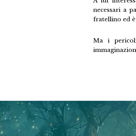
A lui interes
necessari a p
fratellino ed 
Ma i pericol
immaginazio