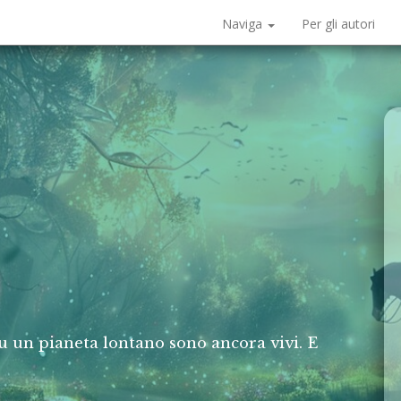
Naviga
Per gli autori
u un pianeta lontano sono ancora vivi. E