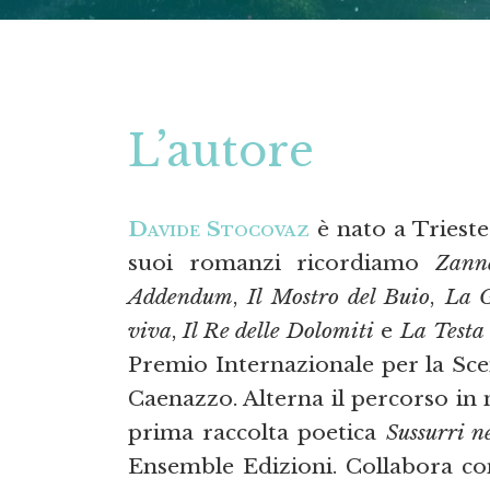
L’autore
Davide Stocovaz
è nato a Trieste
suoi romanzi ricordiamo
Zann
Addendum
,
Il Mostro del Buio
,
La G
viva
,
Il Re delle Dolomiti
e
La
Testa 
Premio Internazionale per la Sc
Caenazzo. Alterna il percorso in n
prima raccolta poetica
Sussurri n
Ensemble Edizioni. Collabora con 