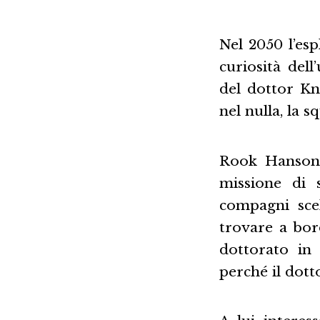
Nel 2050 l’es
curiosità del
del dottor Kn
nel nulla, la 
Rook Hanson,
missione di 
compagni scel
trovare a bo
dottorato in 
perché il dott