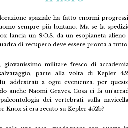
plorazione spaziale ha fatto enormi progressi
l’uomo sempre più lontano. Ma se la spedizio
ox lancia un S.O.S. da un esopianeta alieno 
squadra di recupero deve essere pronta a tutto
 giovanissimo militare fresco di accademia
salvataggio, parte alla volta di Kepler 4
ti, addestrati a ogni evenienza: per quest
rdo anche Naomi Graves. Cosa ci fa un’acca
paleontologia dei vertebrati sulla navicel
or Knox si era recato su Kepler 452b?