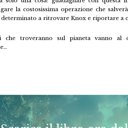
sa solo una cosa: guadagnare con questa i
agare la costosissima operazione che salverà 
è determinato a ritrovare Knox e riportare a ca
i che troveranno sul pianeta vanno al 
ne…