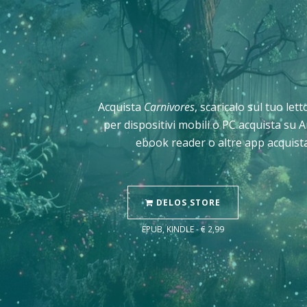
Acquista
Carnivores
, scaricalo sul tuo let
per dispositivi mobili o PC acquista su 
ebook reader o altre app acquista
DELOS STORE
EPUB, KINDLE - € 2,99