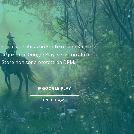
tare: se usi un Amazon Kindle o l'app Kindle
 acquista su Google Play, se usi un altro
os Store non sono protetti da DRM.
GOOGLE PLAY
EPUB - € 4,49