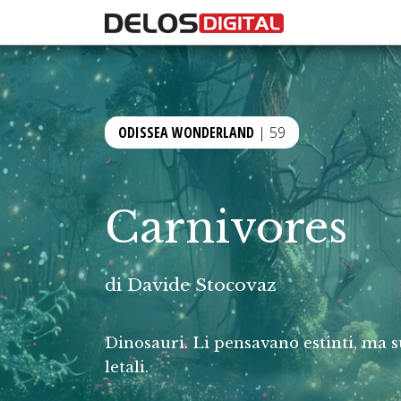
ODISSEA WONDERLAND
| 59
Carnivores
di
Davide Stocovaz
Dinosauri. Li pensavano estinti, ma s
letali.