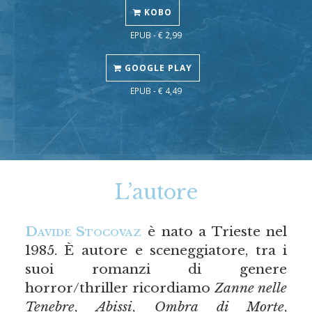
KOBO
EPUB - € 2,99
GOOGLE PLAY
EPUB - € 4,49
L’autore
Davide Stocovaz
è nato a Trieste nel
1985. È autore e sceneggiatore, tra i
suoi romanzi di genere
horror/thriller ricordiamo
Zanne nelle
Tenebre
,
Abissi
,
Ombra di Morte
,