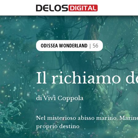
ODISSEA WONDERLAND
| 56
Il richiamo de
di
Vivì Coppola
Nel misterioso abisso marino, Marinell
proprio destino