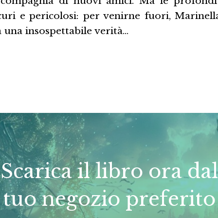
compagnia di nuovi amici. Ma le profondit
curi e pericolosi: per venirne fuori, Marinell
 una insospettabile verità…
Scarica il libro ora dal
tuo negozio preferito