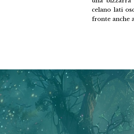
una bizzarra 
celano lati os
fronte anche a