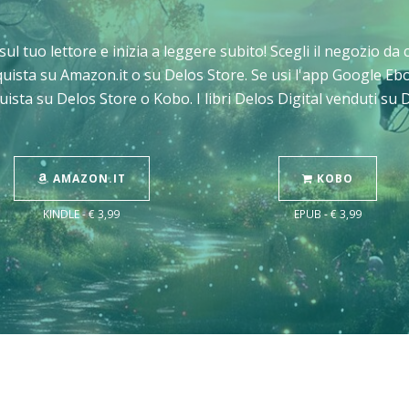
 sul tuo lettore e inizia a leggere subito! Scegli il negozio d
cquista su Amazon.it o su Delos Store. Se usi l'app Google E
uista su Delos Store o Kobo. I libri Delos Digital venduti su
AMAZON.IT
KOBO
KINDLE - € 3,99
EPUB - € 3,99