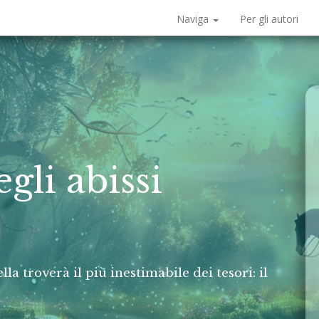
Naviga
Per gli autori
gli abissi
a troverà il più inestimabile dei tesori: il