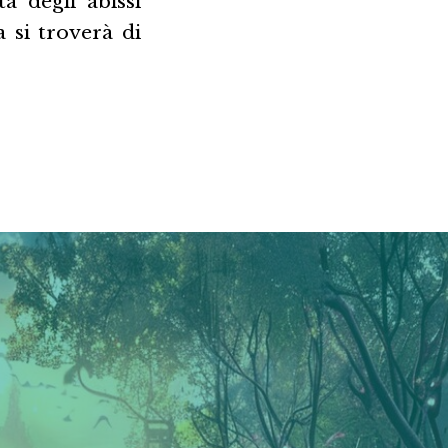
à degli abissi
a si troverà di