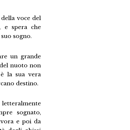
 della voce del
, e spera che
l suo sogno.
are un grande
e del nuoto non
 è la sua vera
cano destino.
à letteralmente
pre sognato,
avora e poi da