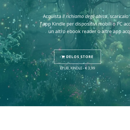
Acquista
Il richiamo degli abissi
, scaricalo
l'app Kindle per dispositivi mobili o PC a
un altro ebook reader o altre app acq
DELOS STORE
EPUB, KINDLE - € 3,99