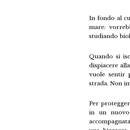
In fondo al cu
mare: vorreb
studiando biol
Quando si is
dispiacere all
vuole sentir 
strada. Non i
Per proteggere
in un nuovo
accompagnata 