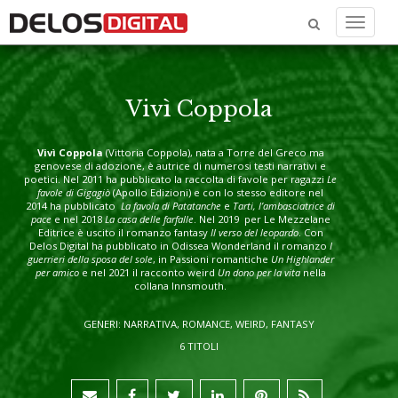
Menu
Vivì Coppola
Vivì Coppola
(Vittoria Coppola), nata a Torre del Greco ma
genovese di adozione, è autrice di numerosi testi narrativi e
poetici. Nel 2011 ha pubblicato la raccolta di favole per ragazzi
Le
favole di Gigagiò
(Apollo Edizioni) e con lo stesso editore nel
2014 ha pubblicato
La favola di Patatanche
e
Tarti, l’ambasciatrice di
pace
e nel 2018
La casa delle farfalle
. Nel 2019 per Le Mezzelane
Editrice è uscito il romanzo fantasy
Il verso del leopardo
. Con
Delos Digital ha pubblicato in Odissea Wonderland il romanzo
I
guerrieri della sposa del sole
, in Passioni romantiche
Un Highlander
per amico
e nel 2021 il racconto weird
Un dono per la vita
nella
collana Innsmouth.
GENERI: NARRATIVA, ROMANCE, WEIRD, FANTASY
6 TITOLI