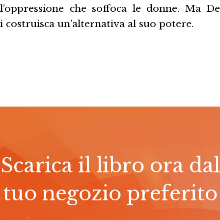
all’oppressione che soffoca le donne. Ma D
i costruisca un’alternativa al suo potere.
Scarica il libro ora dal
tuo negozio preferito