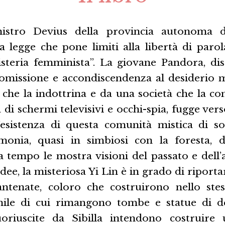
istro Devius della provincia autonoma di
 legge che pone limiti alla libertà di parol
’isteria femminista”. La giovane Pandora, di
tomissione e accondiscendenza al desiderio m
che la indottrina e da una società che la co
 di schermi televisivi e occhi-spia, fugge vers
esistenza di questa comunità mistica di s
onia, quasi in simbiosi con la foresta, d
 tempo le mostra visioni del passato e dell’
dee, la misteriosa Yi Lin è in grado di riporta
antenate, coloro che costruirono nello st
nile di cui rimangono tombe e statue di de
fuoriuscite da Sibilla intendono costruire