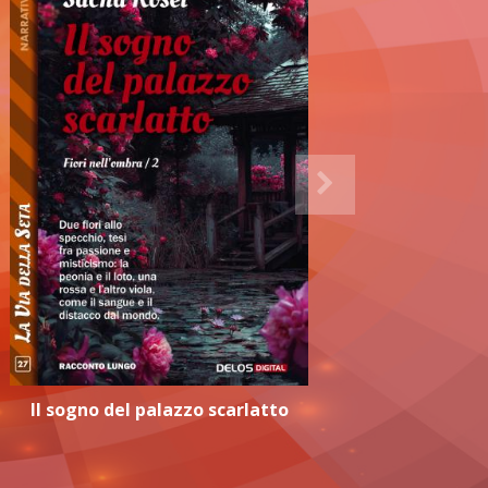
Il sogno del palazzo scarlatto
Il 