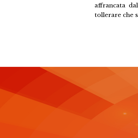
affrancata d
tollerare che s