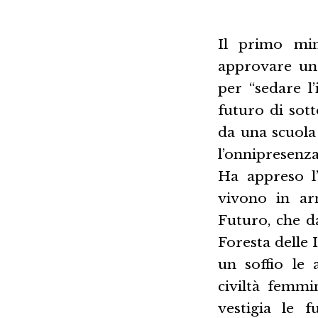
Il primo min
approvare una
per “sedare l
futuro di sot
da una scuola 
l’onnipresenza
Ha appreso l’
vivono in arm
Futuro, che da
Foresta delle I
un soffio le 
civiltà femmi
vestigia le 