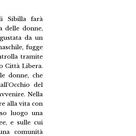
 Sibilla farà
a delle donne,
sgustata da un
aschile, fugge
ntrolla tramite
o Città Libera.
ole donne, che
all’Occhio del
avvenire. Nella
re alla vita con
esso luogo una
e, e sulle cui
 una comunità