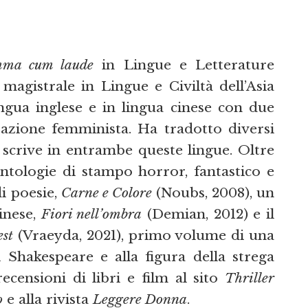
mma cum laude
in Lingue e Letterature
agistrale in Lingue e Civiltà dell’Asia
lingua inglese e in lingua cinese con due
irazione femminista. Ha tradotto diversi
e scrive in entrambe queste lingue. Oltre
ntologie di stampo horror, fantastico e
di poesie,
Carne e Colore
(Noubs, 2008), un
inese,
Fiori nell’ombra
(Demian, 2012) e il
st
(Vraeyda, 2021), primo volume di una
 Shakespeare e alla figura della strega
ecensioni di libri e film al sito
Thriller
o
e alla rivista
Leggere Donna
.