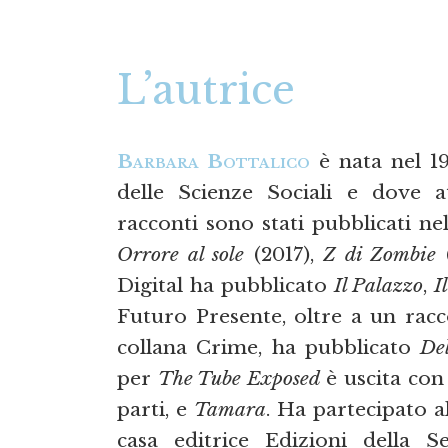
L’autrice
Barbara Bottalico
è nata nel 19
delle Scienze Sociali e dove a
racconti sono stati pubblicati n
Orrore al sole
(2017),
Z di Zombie
Digital ha pubblicato
Il Palazzo
,
I
Futuro Presente, oltre a un rac
collana Crime, ha pubblicato
Del
per
The Tube Exposed
è uscita co
parti, e
Tamara
. Ha partecipato a
casa editrice Edizioni della Se