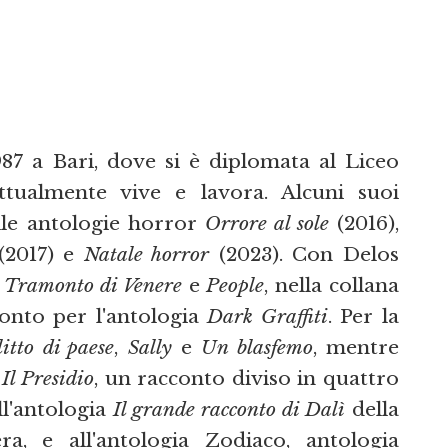
87 a Bari, dove si è diplomata al Liceo
ttualmente vive e lavora. Alcuni suoi
elle antologie horror
Orrore al sole
(2016),
(2017) e
Natale horror
(2023). Con Delos
l Tramonto di Venere
e
People
, nella collana
conto per l'antologia
Dark Graffiti
. Per la
itto di paese
,
Sally
e
Un blasfemo
, mentre
n
Il Presidio
, un racconto diviso in quattro
ll'antologia
Il grande racconto di Dalì
della
ra, e all'antologia Zodiaco, antologia