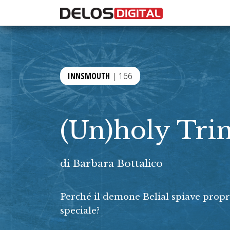
INNSMOUTH
| 166
(Un)holy Trin
di
Barbara Bottalico
Perché il demone Belial spiave propri
speciale?