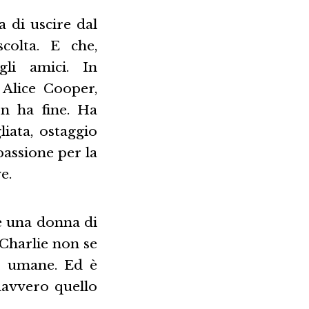
a di uscire dal
colta. E che,
gli amici. In
 Alice Cooper,
n ha fine. Ha
iata, ostaggio
passione per la
e.
 è una donna di
 Charlie non se
tà umane. Ed è
davvero quello