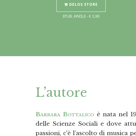
DELOS STORE
EPUB, KINDLE - € 3,99
L’autore
Barbara Bottalico
è nata nel 19
delle Scienze Sociali e dove att
passioni, c'è l’ascolto di musica p