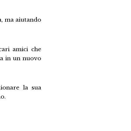
ia, ma aiutando
cari amici che
la in un nuovo
zionare la sua
o.