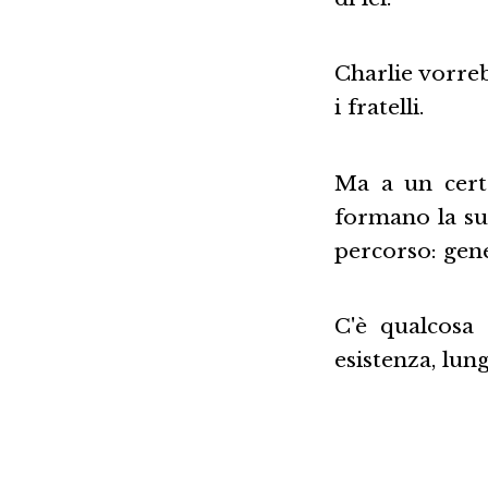
Charlie vorreb
i fratelli.
Ma a un certo
formano la su
percorso: gen
C'è qualcosa 
esistenza, lun