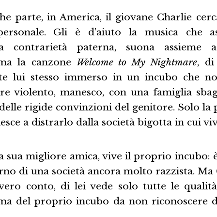
he parte, in America, il giovane Charlie cerc
ersonale. Gli è d’aiuto la musica che as
a contrarietà paterna, suona assieme a
 ama la canzone
Welcome to My Nightmare
, di
nte lui stesso immerso in un incubo che no
dre violento, manesco, con una famiglia sbagl
delle rigide convinzioni del genitore. Solo la 
sce a distrarlo dalla società bigotta in cui viv
 sua migliore amica, vive il proprio incubo:
terno di una società ancora molto razzista. Ma
ero conto, di lei vede solo tutte le quali
ima del proprio incubo da non riconoscere 