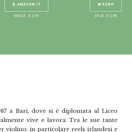
AMAZON.IT
KOBO
KINDLE - € 3,99
EPUB - € 3,99
87 a Bari, dove si è diplomata al Liceo
ualmente vive e lavora. Tra le sue tante
er violino: in particolare reels irlandesi e