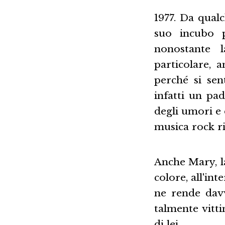
1977. Da qualc
suo incubo p
nonostante l
particolare,
perché si se
infatti un pa
degli umori e 
musica rock rie
Anche Mary, la
colore, all'in
ne rende davv
talmente vitt
di lei.