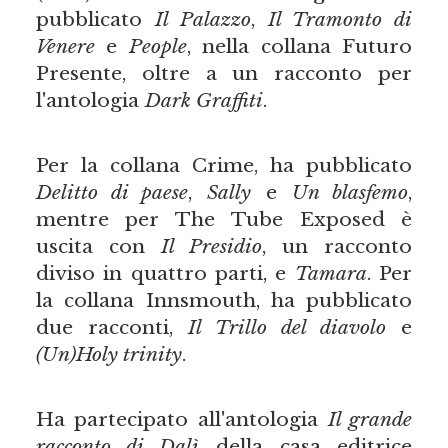
pubblicato
Il Palazzo
,
Il Tramonto di
Venere
e
People
, nella collana Futuro
Presente, oltre a un racconto per
l'antologia
Dark Graffiti
.
Per la collana Crime, ha pubblicato
Delitto di paese
,
Sally
e
Un blasfemo
,
mentre per The Tube Exposed è
uscita con
Il Presidio
, un racconto
diviso in quattro parti, e
Tamara
. Per
la collana Innsmouth, ha pubblicato
due racconti,
Il Trillo del diavolo
e
(Un)Holy trinity
.
Ha partecipato all'antologia
Il grande
racconto di Dalì
della casa editrice