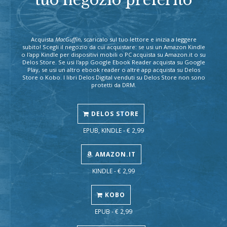
tuo negozio preferito
Acquista
MacGuffin
, scaricalo sul tuo lettore e inizia a leggere
subito! Scegli il negozio da cui acquistare: se usi un Amazon Kindle
o l'app Kindle per dispositivi mobili o PC acquista su Amazon.it o su
Delos Store. Se usi l'app Google Ebook Reader acquista su Google
Play, se usi un altro ebook reader o altre app acquista su Delos
Store o Kobo. I libri Delos Digital venduti su Delos Store non sono
protetti da DRM.
DELOS STORE
EPUB, KINDLE - € 2,99
AMAZON.IT
KINDLE - € 2,99
KOBO
EPUB - € 2,99