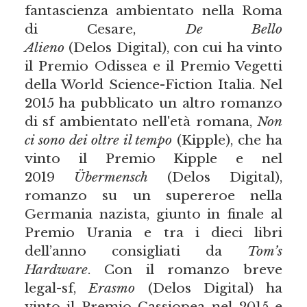
fantascienza ambientato nella Roma
di Cesare,
De Bello
Alieno
(Delos Digital), con cui ha vinto
il Premio Odissea e il Premio Vegetti
della World Science-Fiction Italia. Nel
2015 ha pubblicato un altro romanzo
di sf ambientato nell'età romana,
Non
ci sono dei oltre il tempo
(Kipple), che ha
vinto il Premio Kipple e nel
2019
Übermensch
(Delos Digital),
romanzo su un supereroe nella
Germania nazista, giunto in finale al
Premio Urania e tra i dieci libri
dell’anno consigliati da
Tom’s
Hardware
. Con il romanzo breve
legal-sf,
Erasmo
(Delos Digital) ha
vinto il Premio Cassiopea nel 2015 e