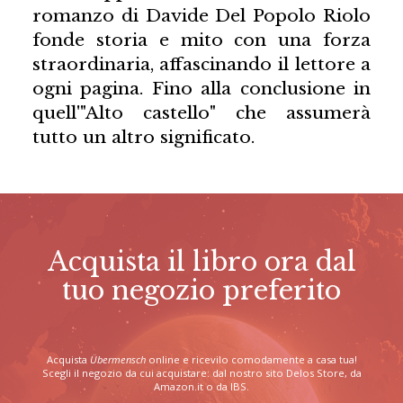
romanzo di Davide Del Popolo Riolo
fonde storia e mito con una forza
straordinaria, affascinando il lettore a
ogni pagina. Fino alla conclusione in
quell'"Alto castello" che assumerà
tutto un altro significato.
Acquista il libro ora dal
tuo negozio preferito
Acquista
Übermensch
online e ricevilo comodamente a casa tua!
Scegli il negozio da cui acquistare: dal nostro sito Delos Store, da
Amazon.it o da IBS.