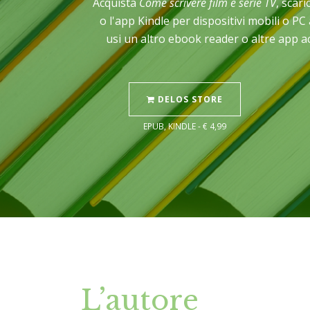
Acquista
Come scrivere film e serie TV
, scari
o l'app Kindle per dispositivi mobili o P
usi un altro ebook reader o altre app a
DELOS STORE
EPUB, KINDLE - € 4,99
L’autore