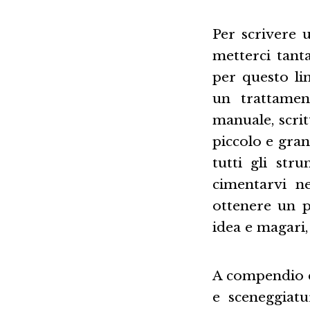
Per scrivere 
metterci tant
per questo li
un trattamen
manuale, scri
piccolo e gra
tutti gli str
cimentarvi n
ottenere un p
idea e magari,
A compendio d
e sceneggiat