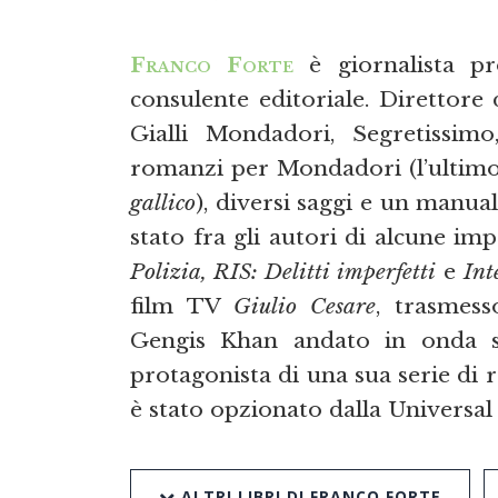
Franco Forte
è giornalista pro
consulente editoriale. Direttore
Gialli Mondadori, Segretissim
romanzi per Mondadori (l’ultim
gallico
), diversi saggi e un manual
stato fra gli autori di alcune im
Polizia, RIS: Delitti imperfetti
e
Int
film TV
Giulio Cesare
, trasmess
Gengis Khan andato in onda s
protagonista di una sua serie di r
è stato opzionato dalla Universal 
ALTRI LIBRI DI FRANCO FORTE