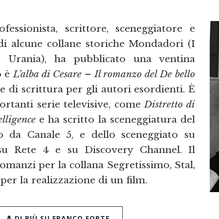
fessionista, scrittore, sceneggiatore e
 di alcune collane storiche Mondadori (I
o, Urania), ha pubblicato una ventina
o è
L’alba di Cesare – Il romanzo del De bello
e di scrittura per gli autori esordienti. È
portanti serie televisive, come
Distretto di
elligence
e ha scritto la sceneggiatura del
o da Canale 5, e dello sceneggiato su
u Rete 4 e su Discovery Channel. Il
omanzi per la collana Segretissimo, Stal,
per la realizzazione di un film.
DI PIÙ SU FRANCO FORTE