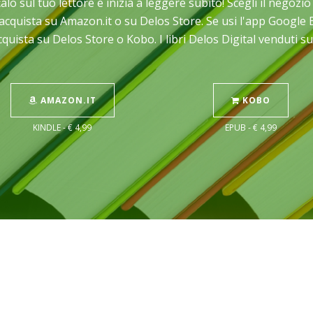
calo sul tuo lettore e inizia a leggere subito! Scegli il negoz
C acquista su Amazon.it o su Delos Store. Se usi l'app Googl
cquista su Delos Store o Kobo. I libri Delos Digital venduti 
AMAZON.IT
KOBO
KINDLE - € 4,99
EPUB - € 4,99