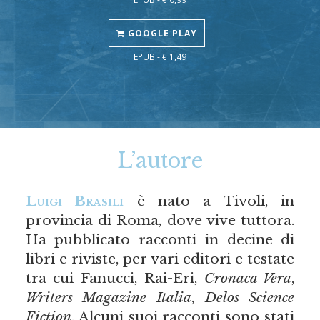
GOOGLE PLAY
EPUB - € 1,49
L’autore
Luigi Brasili
è nato a Tivoli, in
provincia di Roma, dove vive tuttora.
Ha pubblicato racconti in decine di
libri e riviste, per vari editori e testate
tra cui Fanucci, Rai-Eri,
Cronaca Vera
,
Writers Magazine Italia
,
Delos Science
Fiction
. Alcuni suoi racconti sono stati