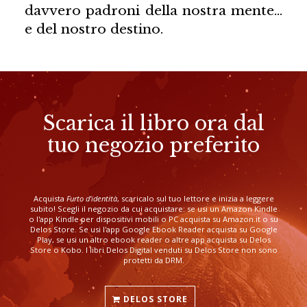
davvero padroni della nostra mente…
e del nostro destino.
Scarica il libro ora dal
tuo negozio preferito
Acquista
Furto d'identità
, scaricalo sul tuo lettore e inizia a leggere
subito! Scegli il negozio da cui acquistare: se usi un Amazon Kindle
o l'app Kindle per dispositivi mobili o PC acquista su Amazon.it o su
Delos Store. Se usi l'app Google Ebook Reader acquista su Google
Play, se usi un altro ebook reader o altre app acquista su Delos
Store o Kobo. I libri Delos Digital venduti su Delos Store non sono
protetti da DRM.
DELOS STORE