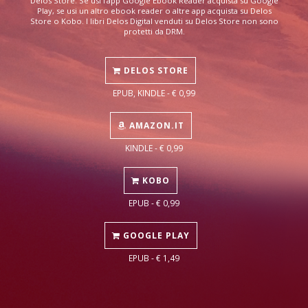
Delos Store. Se usi l'app Google Ebook Reader acquista su Google
Play, se usi un altro ebook reader o altre app acquista su Delos
Store o Kobo. I libri Delos Digital venduti su Delos Store non sono
protetti da DRM.
DELOS STORE
EPUB, KINDLE - € 0,99
AMAZON.IT
KINDLE - € 0,99
KOBO
EPUB - € 0,99
GOOGLE PLAY
EPUB - € 1,49