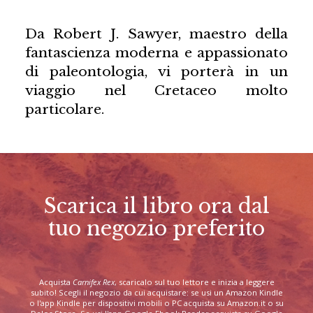
Da Robert J. Sawyer, maestro della
fantascienza moderna e appassionato
di paleontologia, vi porterà in un
viaggio nel Cretaceo molto
particolare.
Scarica il libro ora dal
tuo negozio preferito
Acquista
Carnifex Rex
, scaricalo sul tuo lettore e inizia a leggere
subito! Scegli il negozio da cui acquistare: se usi un Amazon Kindle
o l'app Kindle per dispositivi mobili o PC acquista su Amazon.it o su