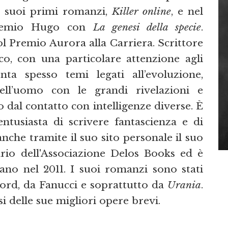
i suoi primi romanzi,
Killer online
, e nel
Premio Hugo con
La genesi della specie
.
l Premio Aurora alla Carriera. Scrittore
co, con una particolare attenzione agli
onta spesso temi legati all’evoluzione,
 dell’uomo con le grandi rivelazioni e
o dal contatto con intelligenze diverse. È
tusiasta di scrivere fantascienza e di
anche tramite il suo sito personale il suo
rio dell'Associazione Delos Books ed è
no nel 2011. I suoi romanzi sono stati
 Nord, da Fanucci e soprattutto da
Urania
.
i delle sue migliori opere brevi.