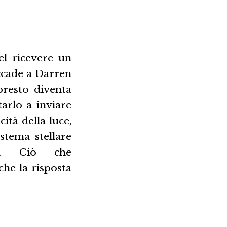
el ricevere un
accade a Darren
presto diventa
tarlo a inviare
cità della luce,
stema stellare
nti. Ciò che
he la risposta