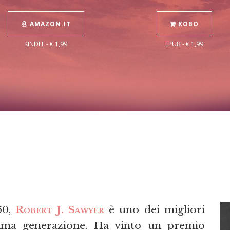
AMAZON.IT
KOBO
KINDLE - € 1,99
EPUB - € 1,99
60,
Robert J. Sawyer
è uno dei migliori
ultima generazione. Ha vinto un premio