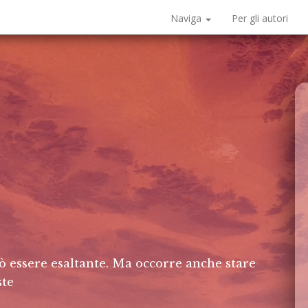
Naviga
Per gli autori
ò essere esaltante. Ma occorre anche stare
ste