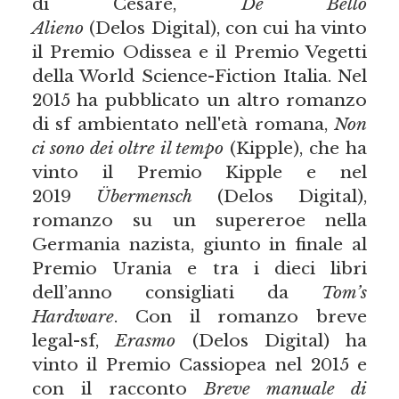
di Cesare,
De Bello
Alieno
(Delos Digital), con cui ha vinto
il Premio Odissea e il Premio Vegetti
della World Science-Fiction Italia. Nel
2015 ha pubblicato un altro romanzo
di sf ambientato nell'età romana,
Non
ci sono dei oltre il tempo
(Kipple), che ha
vinto il Premio Kipple e nel
2019
Übermensch
(Delos Digital),
romanzo su un supereroe nella
Germania nazista, giunto in finale al
Premio Urania e tra i dieci libri
dell’anno consigliati da
Tom’s
Hardware
. Con il romanzo breve
legal-sf,
Erasmo
(Delos Digital) ha
vinto il Premio Cassiopea nel 2015 e
con il racconto
Breve manuale di