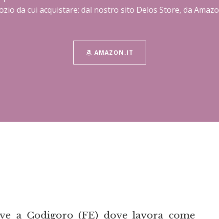
gozio da cui acquistare: dal nostro sito Delos Store, da Amazon
AMAZON.IT
 vive a Codigoro (FE) dove lavora come