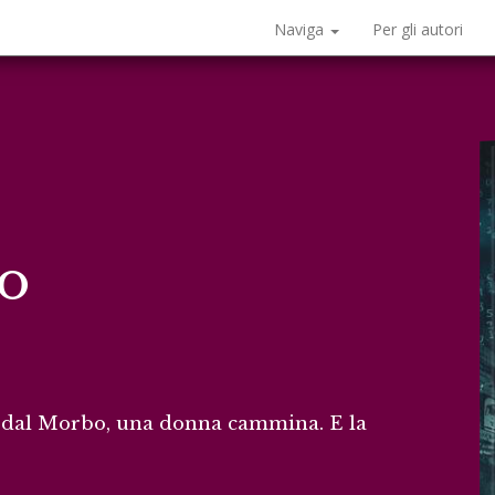
Naviga
Per gli autori
bo
o dal Morbo, una donna cammina. E la