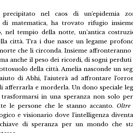
precipitato nel caos di un’epidemia zom
e di matematica, ha trovato rifugio insiem
, nel tempio della notte, un’antica costruzi
ella città. Tra i due nasce un legame profon
 morte che li circonda. Insieme affronterann
ma anche il peso dei ricordi, di sogni perduti 
sottosuolo della città. Amelia nasconde un se
’aiuto di Abhi, l’aiuterà ad affrontare l’orr
di afferrarla e morderla. Un dono speciale le
trasformarsi in una speranza non solo per
tte le persone che le stanno accanto.
Oltre
ogico e visionario dove l’intelligenza divent
 chiave di speranza per un mondo che st