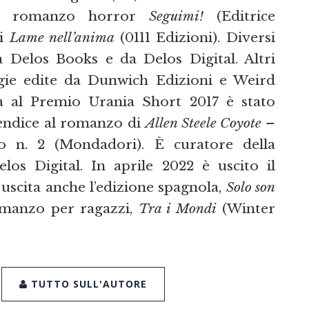
 il romanzo horror
Seguimi!
(Editrice
ti
Lame nell’anima
(0111 Edizioni). Diversi
a Delos Books e da Delos Digital. Altri
ogie edite da Dunwich Edizioni e Weird
sta al Premio Urania Short 2017 è stato
endice al romanzo di
Allen Steele Coyote –
o n. 2 (Mondadori). È curatore della
los Digital. In aprile 2022 è uscito il
 uscita anche l’edizione spagnola,
Solo son
omanzo per ragazzi,
Tra i Mondi
(Winter
TUTTO SULL'AUTORE