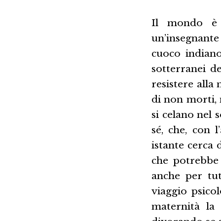
Il mondo è 
un’insegnant
cuoco indiano
sotterranei d
resistere alla
di non morti, 
si celano nel 
sé, che, con l
istante cerca 
che potrebbe 
anche per tu
viaggio psicol
maternità la