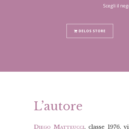
Scegli il ne
DELOS STORE
L’autore
Diego Matteucci
, classe 1976,