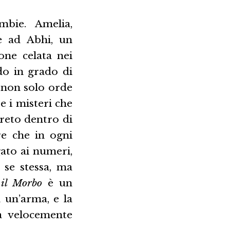
bie. Amelia,
e ad Abhi, un
one celata nei
do in grado di
o non solo orde
e i misteri che
greto dentro di
ore che in ogni
gato ai numeri,
 se stessa, ma
 il Morbo
è un
a un’arma, e la
a velocemente