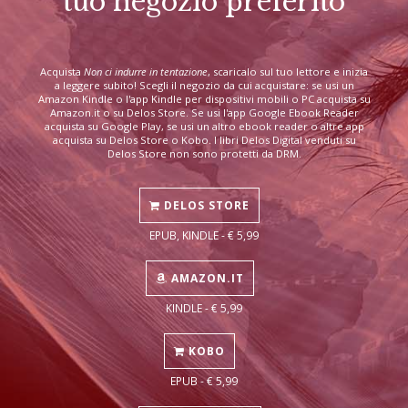
tuo negozio preferito
Acquista
Non ci indurre in tentazione
, scaricalo sul tuo lettore e inizia
a leggere subito! Scegli il negozio da cui acquistare: se usi un
Amazon Kindle o l'app Kindle per dispositivi mobili o PC acquista su
Amazon.it o su Delos Store. Se usi l'app Google Ebook Reader
acquista su Google Play, se usi un altro ebook reader o altre app
acquista su Delos Store o Kobo. I libri Delos Digital venduti su
Delos Store non sono protetti da DRM.
DELOS STORE
EPUB, KINDLE - € 5,99
AMAZON.IT
KINDLE - € 5,99
KOBO
EPUB - € 5,99