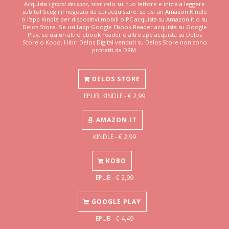
Acquista
I giorni del caos
, scaricalo sul tuo lettore e inizia a leggere
subito! Scegli il negozio da cui acquistare: se usi un Amazon Kindle
o l'app Kindle per dispositivi mobili o PC acquista su Amazon.it o su
Delos Store. Se usi l'app Google Ebook Reader acquista su Google
Play, se usi un altro ebook reader o altre app acquista su Delos
Store o Kobo. I libri Delos Digital venduti su Delos Store non sono
protetti da DRM.
DELOS STORE
EPUB, KINDLE - € 2,99
AMAZON.IT
KINDLE - € 2,99
KOBO
EPUB - € 2,99
GOOGLE PLAY
EPUB - € 4,49