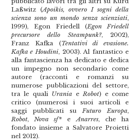
pubblicato lavori tra gli altri su Kurd
Laßwitz (
Apoikis, ovvero I sogni della
scienza sono un mondo senza scienziati
,
1999), Egon Friedell (
Egon Friedell
precursore dello Steampunk?
, 2002),
Franz Kafka (
Tentativi di evasione.
Kafka e Houdini
, 2003). Al fantastico e
alla fantascienza ha dedicato e dedica
un impegno non secondario come
autore (racconti e romanzi su
numerose pubblicazioni del settore,
tra le quali
Urania
e
Robot
) e come
critico (numerosi i suoi articoli e
saggi pubblicati su
Futuro Europa
,
Robot
,
Nova sf*
e
Anarres
, che ha
fondato insieme a Salvatore Proietti
nel 2012).