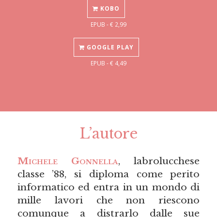
KOBO
EPUB - € 2,99
GOOGLE PLAY
EPUB - € 4,49
L’autore
Michele Gonnella
, labrolucchese
classe ’88, si diploma come perito
informatico ed entra in un mondo di
mille lavori che non riescono
comunque a distrarlo dalle sue