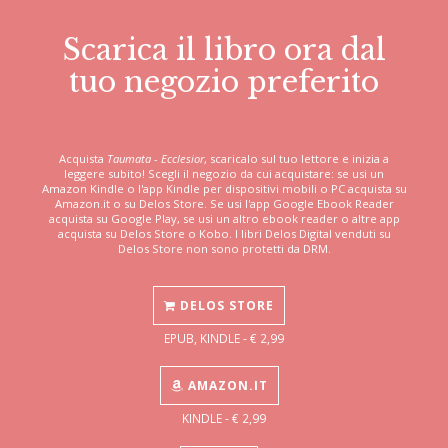
Scarica il libro ora dal
tuo negozio preferito
Acquista
Taumata - Ecclesior
, scaricalo sul tuo lettore e inizia a
leggere subito! Scegli il negozio da cui acquistare: se usi un
Amazon Kindle o l'app Kindle per dispositivi mobili o PC acquista su
Amazon.it o su Delos Store. Se usi l'app Google Ebook Reader
acquista su Google Play, se usi un altro ebook reader o altre app
acquista su Delos Store o Kobo. I libri Delos Digital venduti su
Delos Store non sono protetti da DRM.
DELOS STORE
EPUB, KINDLE - € 2,99
AMAZON.IT
KINDLE - € 2,99