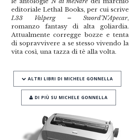
le antologie
N di meNare
del marchio
editoriale Lethal Books, per cui scrive
I.33 Valperg – Sword’N’Apecar
,
romanzo fantasy di alta goliardia.
Attualmente corregge bozze e tenta
di sopravvivere a se stesso vivendo la
vita così, una tazza di tè alla volta.
ALTRI LIBRI DI MICHELE GONNELLA
DI PIÙ SU MICHELE GONNELLA