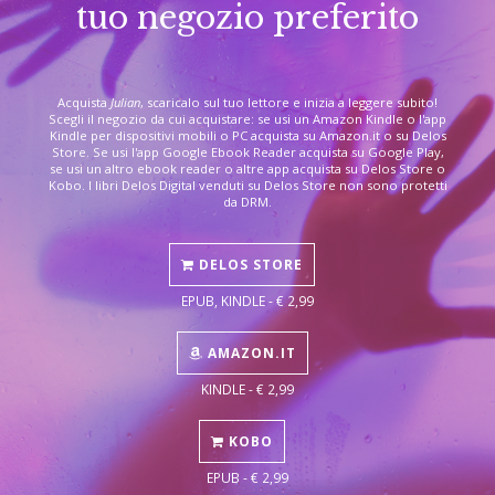
tuo negozio preferito
Acquista
Julian
, scaricalo sul tuo lettore e inizia a leggere subito!
Scegli il negozio da cui acquistare: se usi un Amazon Kindle o l'app
Kindle per dispositivi mobili o PC acquista su Amazon.it o su Delos
Store. Se usi l'app Google Ebook Reader acquista su Google Play,
se usi un altro ebook reader o altre app acquista su Delos Store o
Kobo. I libri Delos Digital venduti su Delos Store non sono protetti
da DRM.
DELOS STORE
EPUB, KINDLE - € 2,99
AMAZON.IT
KINDLE - € 2,99
KOBO
EPUB - € 2,99