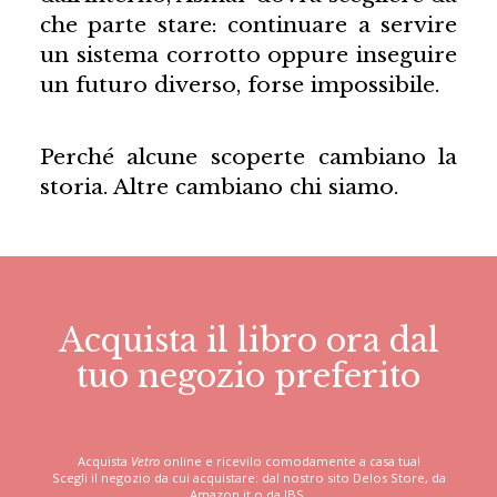
che parte stare: continuare a servire
un sistema corrotto oppure inseguire
un futuro diverso, forse impossibile.
Perché alcune scoperte cambiano la
storia. Altre cambiano chi siamo.
Acquista il libro ora dal
tuo negozio preferito
Acquista
Vetro
online e ricevilo comodamente a casa tua!
Scegli il negozio da cui acquistare: dal nostro sito Delos Store, da
Amazon.it o da IBS.