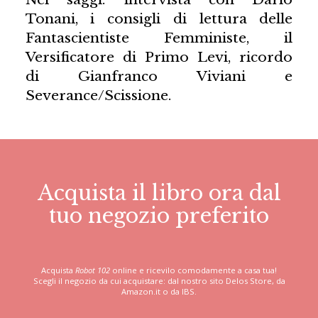
Tonani, i consigli di lettura delle
Fantascientiste Femministe, il
Versificatore di Primo Levi, ricordo
di Gianfranco Viviani e
Severance/Scissione.
Acquista il libro ora dal
tuo negozio preferito
Acquista
Robot 102
online e ricevilo comodamente a casa tua!
Scegli il negozio da cui acquistare: dal nostro sito Delos Store, da
Amazon.it o da IBS.