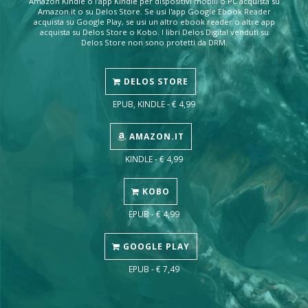
Amazon Kindle o l'app Kindle per dispositivi mobili o PC acquista su
Amazon.it o su Delos Store. Se usi l'app Google Ebook Reader
acquista su Google Play, se usi un altro ebook reader o altre app
acquista su Delos Store o Kobo. I libri Delos Digital venduti su
Delos Store non sono protetti da DRM.
DELOS STORE
EPUB, KINDLE - € 4,99
AMAZON.IT
KINDLE - € 4,99
KOBO
EPUB - € 4,99
GOOGLE PLAY
EPUB - € 7,49