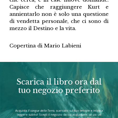
Capisce che raggiungere Kurt e
annientarlo non è solo una questione
di vendetta personale, che ci sono di
mezzo il Destino e la vita.
Copertina di Mario Labieni
Scarica il libro ora dal
tuo negozio preferito
Acquista
Il sangue della Terra
, scaricalo sul tuo lettore e inizia a
leggere subito! Scegli il negozio da cui acquistare: se usi un