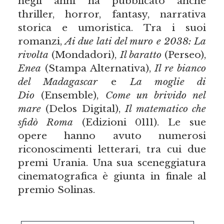
negli anni ha pubblicato anche
thriller, horror, fantasy, narrativa
storica e umoristica. Tra i suoi
romanzi,
Ai due lati del muro
e 2038: La
rivolta
(Mondadori),
Il baratto
(Perseo),
Enea
(Stampa Alternativa),
Il re bianco
del Madagascar
e
La moglie di
Dio
(Ensemble),
Come un brivido nel
mare
(Delos Digital),
Il matematico che
sfidò Roma
(Edizioni 0111). Le sue
opere hanno avuto numerosi
riconoscimenti letterari, tra cui due
premi Urania. Una sua sceneggiatura
cinematografica è giunta in finale al
premio Solinas.