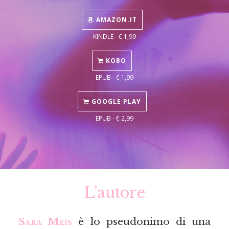
AMAZON.IT
KINDLE - € 1,99
KOBO
EPUB - € 1,99
GOOGLE PLAY
EPUB - € 2,99
L’autore
Sara Meis
è lo pseudonimo di una