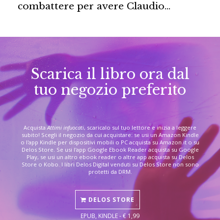
combattere per avere Claudio…
Scarica il libro ora dal
tuo negozio preferito
Acquista
Attimi infuocati
, scaricalo sul tuo lettore e inizia a leggere
subito! Scegli il negozio da cui acquistare: se usi un Amazon Kindle
o l'app Kindle per dispositivi mobili o PC acquista su Amazon.it o su
Delos Store. Se usi l'app Google Ebook Reader acquista su Google
Play, se usi un altro ebook reader o altre app acquista su Delos
Store o Kobo. I libri Delos Digital venduti su Delos Store non sono
protetti da DRM.
DELOS STORE
EPUB, KINDLE - € 1,99