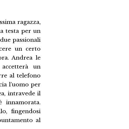
issima ragazza,
la testa per un
due passionali
cere un certo
ora. Andrea le
 accetterà un
rre al telefono
cia l’uomo per
, intravede il
è innamorata.
lo, fingendosi
ppuntamento al