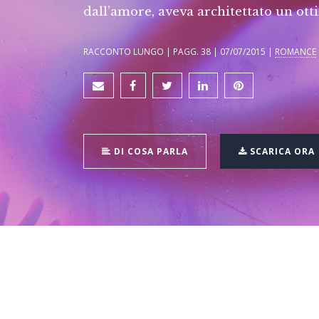
dall’amore, aveva architettato un ott
RACCONTO LUNGO | PAGG. 38 | 07/07/2015 |
ROMANCE
DI COSA PARLA
SCARICA ORA