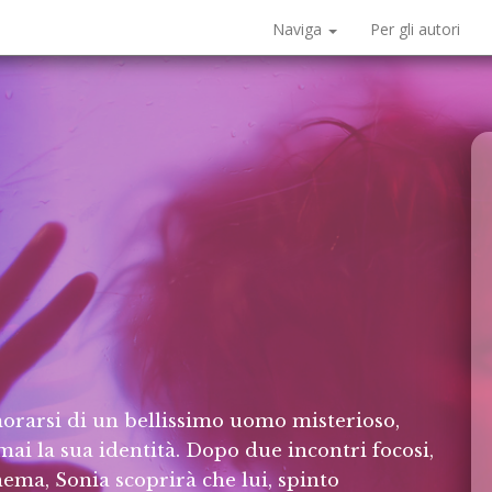
Naviga
Per gli autori
orarsi di un bellissimo uomo misterioso,
ai la sua identità. Dopo due incontri focosi,
inema, Sonia scoprirà che lui, spinto