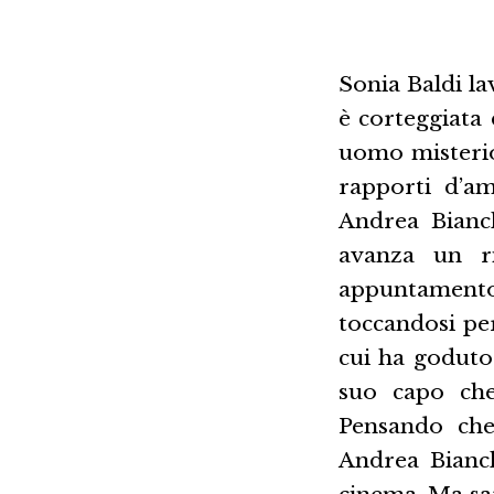
Sonia Baldi la
è corteggiata 
uomo misterio
rapporti d’a
Andrea Bianch
avanza un ri
appuntamento c
toccandosi pe
cui ha goduto
suo capo che
Pensando che 
Andrea Bianch