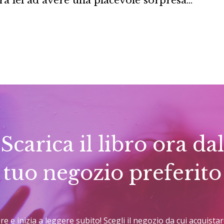
rà lei ad avere una piacevole sorpresa…
Scarica il libro ora dal
tuo negozio preferito
tore e inizia a leggere subito! Scegli il negozio da cui acquist