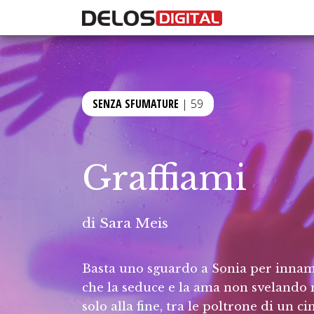
SENZA SFUMATURE
| 59
Graffiami
di
Sara Meis
Basta uno sguardo a Sonia per innam
che la seduce e la ama non svelando m
solo alla fine, tra le poltrone di un c