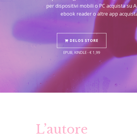
per dispositivi mobili o PC acquista su 
ebook reader o altre app acquista
DELOS STORE
EPUB, KINDLE - € 1,99
L’autore