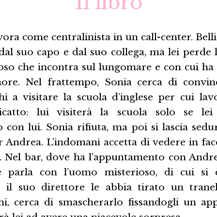
Il libro
vora come centralinista in un call-center. Bell
dal suo capo e dal suo collega, ma lei perde 
so che incontra sul lungomare e con cui ha 
more. Nel frattempo, Sonia cerca di convin
i a visitare la scuola d’inglese per cui lav
catto: lui visiterà la scuola solo se lei
on lui. Sonia rifiuta, ma poi si lascia sedu
r Andrea. L’indomani accetta di vedere in fac
. Nel bar, dove ha l’appuntamento con Andrea
 parla con l’uomo misterioso, di cui si 
il suo direttore le abbia tirato un tranel
i, cerca di smascherarlo fissandogli un a