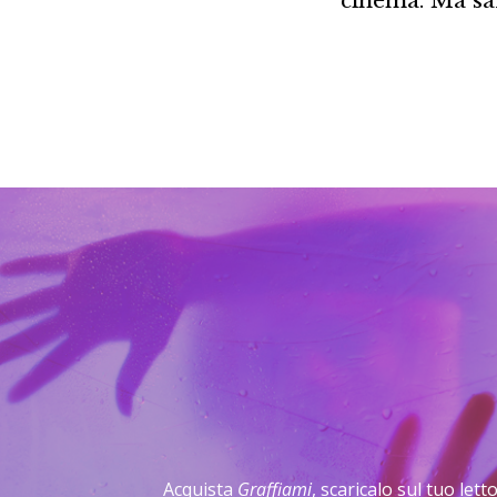
cinema. Ma sa
Acquista
Graffiami
, scaricalo sul tuo let