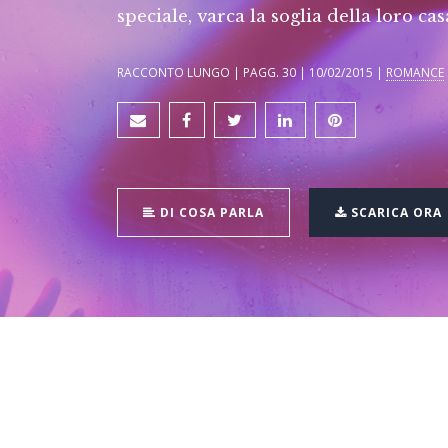
speciale, varca la soglia della loro ca
RACCONTO LUNGO | PAGG. 30 | 10/02/2015 |
ROMANCE
DI COSA PARLA
SCARICA ORA