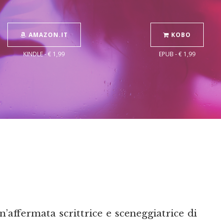
AMAZON.IT
KOBO
KINDLE - € 1,99
EPUB - € 1,99
affermata scrittrice e sceneggiatrice di