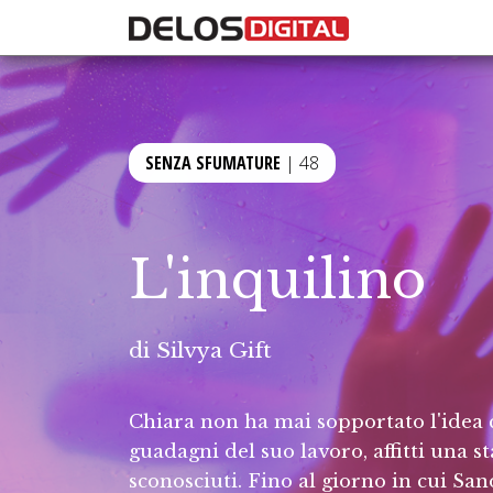
SENZA SFUMATURE
| 48
L'inquilino
di
Silvya Gift
Chiara non ha mai sopportato l'idea 
guadagni del suo lavoro, affitti una 
sconosciuti. Fino al giorno in cui San