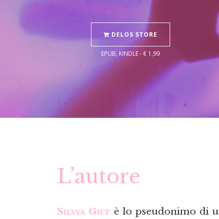
DELOS STORE
EPUB, KINDLE - € 1,99
L’autore
Silvya Gift
è lo pseudonimo di un’