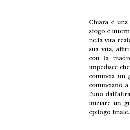
Chiara è una 
sfogo è intern
nella vita rea
sua vita, aff
con la madre
impedisce che
comincia un g
cominciano a 
l'uno dall'alt
iniziare un gi
epilogo finale.