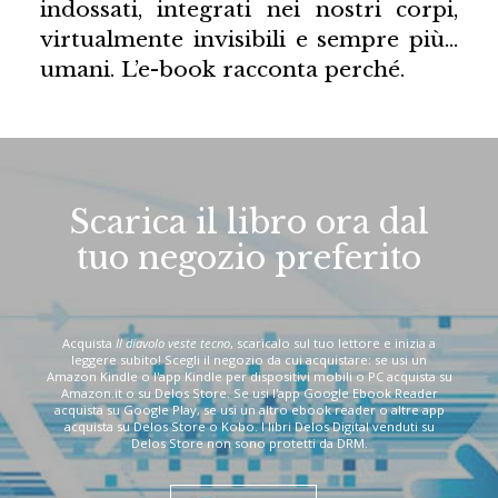
indossati, integrati nei nostri corpi,
virtualmente invisibili e sempre più…
umani. L’e-book racconta perché.
Scarica il libro ora dal
tuo negozio preferito
Acquista
Il diavolo veste tecno
, scaricalo sul tuo lettore e inizia a
leggere subito! Scegli il negozio da cui acquistare: se usi un
Amazon Kindle o l'app Kindle per dispositivi mobili o PC acquista su
Amazon.it o su Delos Store. Se usi l'app Google Ebook Reader
acquista su Google Play, se usi un altro ebook reader o altre app
acquista su Delos Store o Kobo. I libri Delos Digital venduti su
Delos Store non sono protetti da DRM.