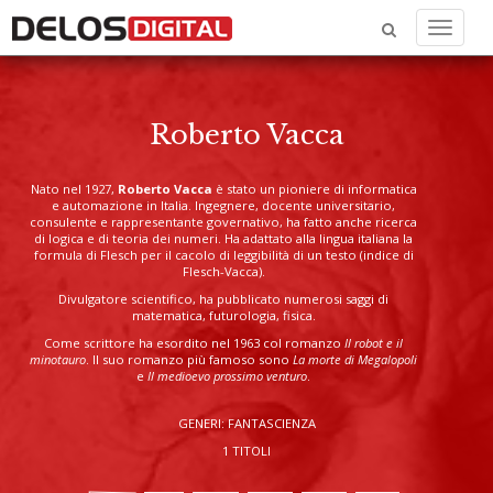
Menu
Roberto Vacca
Nato nel 1927,
Roberto Vacca
è stato un pioniere di informatica
e automazione in Italia. Ingegnere, docente universitario,
consulente e rappresentante governativo, ha fatto anche ricerca
di logica e di teoria dei numeri. Ha adattato alla lingua italiana la
formula di Flesch per il cacolo di leggibilità di un testo (indice di
Flesch-Vacca).
Divulgatore scientifico, ha pubblicato numerosi saggi di
matematica, futurologia, fisica.
Come scrittore ha esordito nel 1963 col romanzo
Il robot e il
minotauro
. Il suo romanzo più famoso sono
La morte di Megalopoli
e
Il medioevo prossimo venturo
.
GENERI: FANTASCIENZA
1 TITOLI