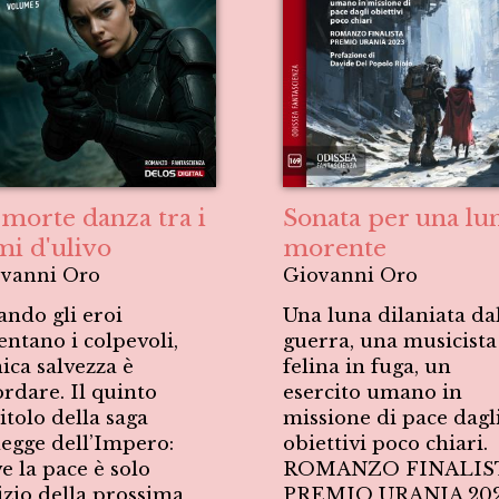
 morte danza tra i
Sonata per una lu
mi d'ulivo
morente
vanni Oro
Giovanni Oro
ndo gli eroi
Una luna dilaniata da
entano i colpevoli,
guerra, una musicista
nica salvezza è
felina in fuga, un
ordare. Il quinto
esercito umano in
itolo della saga
missione di pace dagl
egge dell’Impero:
obiettivi poco chiari.
e la pace è solo
ROMANZO FINALIS
nizio della prossima
PREMIO URANIA 20