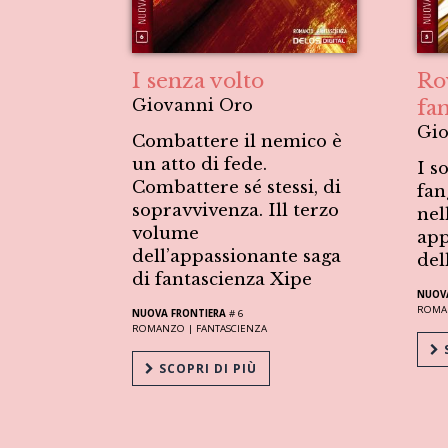
I senza volto
Ro
Giovanni Oro
fa
Gio
Combattere il nemico è
un atto di fede.
I s
Combattere sé stessi, di
fan
sopravvivenza. Ill terzo
nel
volume
app
dell’appassionante saga
del
di fantascienza Xipe
NUOV
ROMA
NUOVA FRONTIERA
# 6
ROMANZO |
FANTASCIENZA
S
SCOPRI DI PIÙ