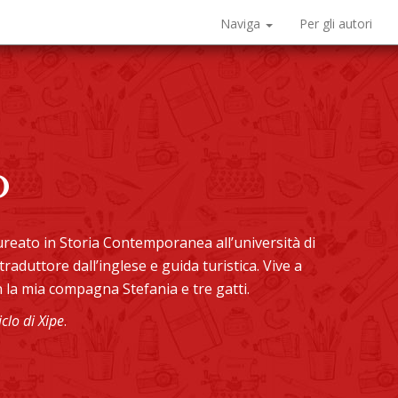
Naviga
Per gli autori
o
ureato in Storia Contemporanea all’università di
raduttore dall’inglese e guida turistica. Vive a
n la mia compagna Stefania e tre gatti.
iclo di Xipe
.