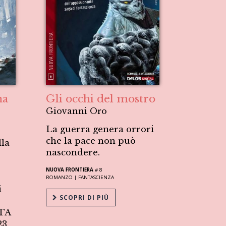
na
Gli occhi del mostro
Giovanni Oro
La guerra genera orrori
che la pace non può
lla
nascondere.
NUOVA FRONTIERA
# 8
ROMANZO |
FANTASCIENZA
i
SCOPRI DI PIÙ
TA
23