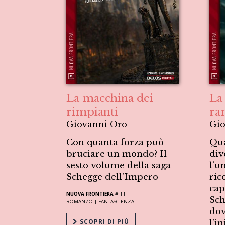
La macchina dei
La
rimpianti
ra
Giovanni Oro
Gio
Con quanta forza può
Qua
bruciare un mondo? Il
div
sesto volume della saga
l’u
Schegge dell'Impero
ric
cap
NUOVA FRONTIERA
# 11
Sch
ROMANZO |
FANTASCIENZA
dov
SCOPRI DI PIÙ
l’i