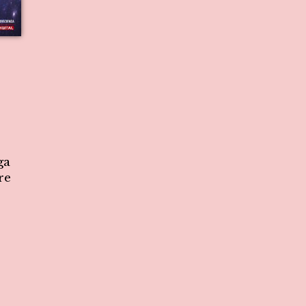
ga
re