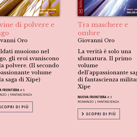
vine di polvere e
Tra maschere e
ngo
ombre
vanni Oro
Giovanni Oro
oldati muoiono nel
La verità è solo una
go, gli eroi svaniscono
sfumatura. Il primo
la polvere. (Il secondo
volume
assionante volume
dell'appassionante sa
la saga di Xipe)
di fantascienza milita
Xipe
A FRONTIERA
# 5
NZO |
FANTASCIENZA
NUOVA FRONTIERA
# 3
ROMANZO |
FANTASCIENZA
COPRI DI PIÙ
SCOPRI DI PIÙ