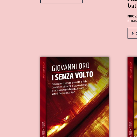
bat
NUOV
ROMA
S