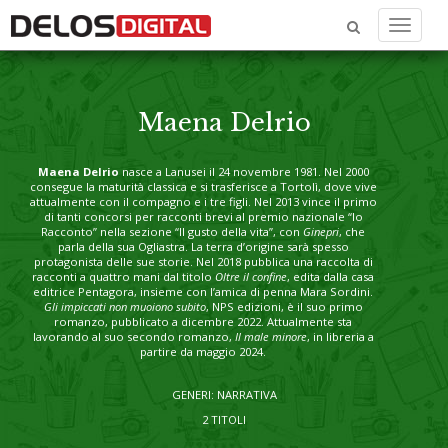
Menu
Maena Delrio
Maena Delrio
nasce a Lanusei il 24 novembre 1981. Nel 2000
consegue la maturità classica e si trasferisce a Tortolì, dove vive
attualmente con il compagno e i tre figli. Nel 2013 vince il primo
di tanti concorsi per racconti brevi al premio nazionale “Io
Racconto” nella sezione “Il gusto della vita”, con
Ginepri
, che
parla della sua Ogliastra. La terra d’origine sarà spesso
protagonista delle sue storie. Nel 2018 pubblica una raccolta di
racconti a quattro mani dal titolo
Oltre il confine
, edita dalla casa
editrice Pentagora, insieme con l’amica di penna Mara Sordini.
Gli impiccati non muoiono subito
, NPS edizioni, è il suo primo
romanzo, pubblicato a dicembre 2022. Attualmente sta
lavorando al suo secondo romanzo,
Il male minore
, in libreria a
partire da maggio 2024.
GENERI: NARRATIVA
2 TITOLI