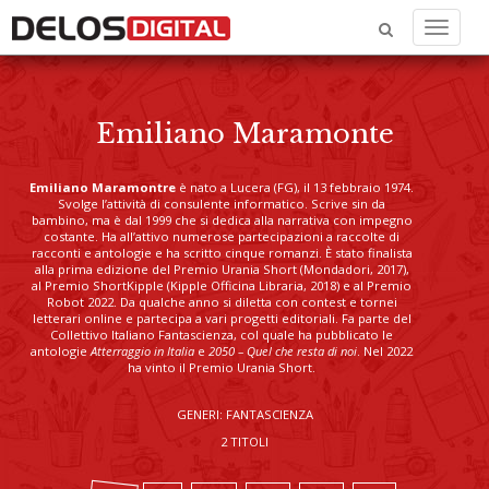
Menu
Emiliano Maramonte
Emiliano Maramontre
è nato a Lucera (FG), il 13 febbraio 1974.
Svolge l’attività di consulente informatico. Scrive sin da
bambino, ma è dal 1999 che si dedica alla narrativa con impegno
costante. Ha all’attivo numerose partecipazioni a raccolte di
racconti e antologie e ha scritto cinque romanzi. È stato finalista
alla prima edizione del Premio Urania Short (Mondadori, 2017),
al Premio ShortKipple (Kipple Officina Libraria, 2018) e al Premio
Robot 2022. Da qualche anno si diletta con contest e tornei
letterari online e partecipa a vari progetti editoriali. Fa parte del
Collettivo Italiano Fantascienza, col quale ha pubblicato le
antologie
Atterraggio in Italia
e
2050 – Quel che resta di noi
. Nel 2022
ha vinto il Premio Urania Short.
GENERI: FANTASCIENZA
2 TITOLI