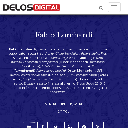
Menu
Fabio Lombardi
Fabio Lombardi
, avvocato penalista, vive e lavora a Rimini. Ha
pubblicato racconti su
Urania
,
Giallo Mondadori
,
Febbre gialla
,
Plot
,
sul settimanale tedesco
Sieben-Tage
e nelle antologie
Nero
italiano 27 racconti metropolitani
(Oscar Mondadori),
Millemondi
Estate
(Urania),
Estate Gialla
(Giallo Mondadori),
Noir
(Avvenimenti),
Anime nere reloaded
(Oscar Mondadori),
365
Racconti erotici per un anno
(Delos Book),
365 Racconti horror
(Delos
Book),
Sul filo del rasoio
(Giallo Mondadori). Un suo racconto
inedito,
Truman
, è stato finalista al premio
Grado Giallo
2015. È
entrato in finale al Premio Tedeschi 2021 con il romanzo giallo
Condutture
.
GENERI: THRILLER, WEIRD
2 TITOLI