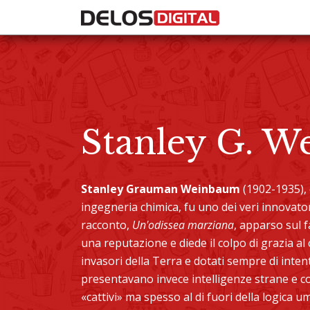
Stanley G. 
Stanley Grauman Weinbaum
(1902-1935), c
ingegneria chimica, fu uno dei veri innovator
racconto,
Un'odissea marziana
, apparso sul f
una reputazione e diede il colpo di grazia al c
invasori della Terra e dotati sempre di intent
presentavano invece intelligenze strane e c
«cattivi» ma spesso al di fuori della logica