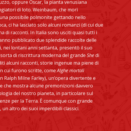
ruzzo, oppure Oscar, la pianta venusiana
angiatori di loto. Weinbaum, che morì
una possibile polmonite gettando nello
ca, ci ha lasciato solo alcuni romanzi (di cui due
 di racconti. In Italia sono usciti quasi tutti i
 hanno pubblicato due splendide raccolte delle
, nei lontani anni settanta, presentò il suo
 sorta di riscrittura moderna del grande
She
di
iti alcuni racconti, storie ingenue ma piene di
in cui furono scritte, come
Alghe mortali
con Ralph Milne Farley), un’opera divertente e
e che mostra alcune premonizioni davvero
ologia del nostro pianeta, in particolare sul
uenze per la Terra. È comunque con grande
, un altro dei suoi imperdibili classici.