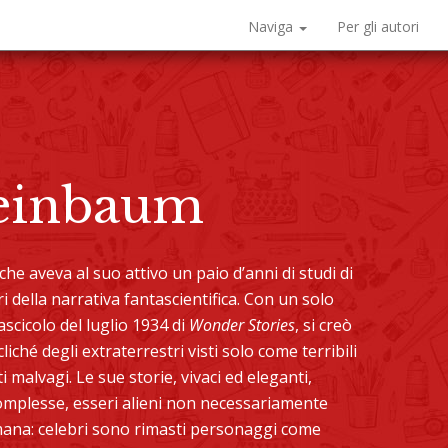
Naviga
Per gli autori
Weinbaum
he aveva al suo attivo un paio d’anni di studi di
i della narrativa fantascientifica. Con un solo
ascicolo del luglio 1934 di
Wonder Stories
, si creò
liché degli extraterrestri visti solo come terribili
i malvagi. Le sue storie, vivaci ed eleganti,
omplesse, esseri alieni non necessariamente
 umana: celebri sono rimasti personaggi come