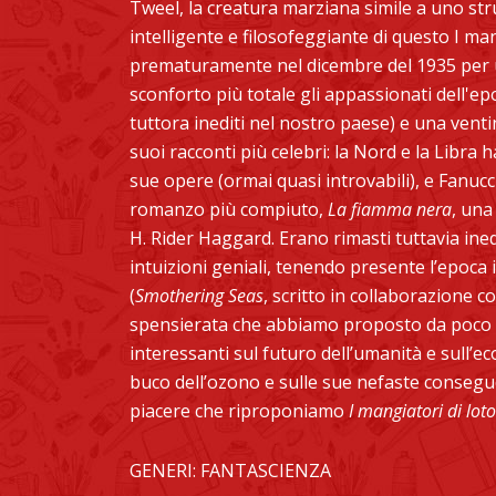
Tweel, la creatura marziana simile a uno st
intelligente e filosofeggiante di questo I m
prematuramente nel dicembre del 1935 per 
sconforto più totale gli appassionati dell'epo
tuttora inediti nel nostro paese) e una ventina
suoi racconti più celebri: la Nord e la Libra
sue opere (ormai quasi introvabili), e Fanucci
romanzo più compiuto,
La fiamma nera
, una
H. Rider Haggard. Erano rimasti tuttavia ined
intuizioni geniali, tenendo presente l’epoca 
(
Smothering Seas
, scritto in collaborazione 
spensierata che abbiamo proposto da poco 
interessanti sul futuro dell’umanità e sull’ec
buco dell’ozono e sulle sue nefaste conseg
piacere che riproponiamo
I mangiatori di loto
GENERI: FANTASCIENZA