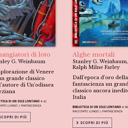
mangiatori di loto
Alghe mortali
nley G. Weinbaum
Stanley G. Weinbaum,
Ralph Milne Farley
splorazione di Venere
Dall'epoca d'oro della
un grande classico
fantascienza un gran
l'autore di Un'odissea
classico ancora inedit
rziana
Italia
OTECA DI UN SOLE LONTANO
# 42
ONTO LUNGO |
FANTASCIENZA
BIBLIOTECA DI UN SOLE LONTANO
# 38
RACCONTO LUNGO |
FANTASCIENZA
COPRI DI PIÙ
SCOPRI DI PIÙ