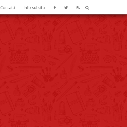
Contatti
Info sul sito