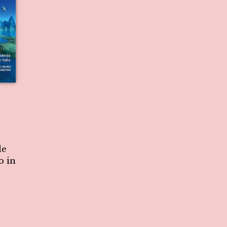
de
o in