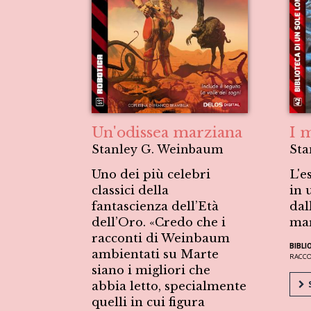
Un'odissea marziana
I 
Stanley G. Weinbaum
Sta
Uno dei più celebri
L'e
classici della
in 
fantascienza dell’Età
dal
dell’Oro. «Credo che i
ma
racconti di Weinbaum
BIBLI
ambientati su Marte
RACC
siano i migliori che
S
abbia letto, specialmente
quelli in cui figura