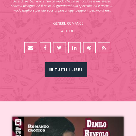
Dice di sé:
Scrivere è l'unico modo che ho per parlare a me stesso
senza il bisogno, né il peso, di guardarmi allo specchio; ed è anche il
modo migliore per dar voce ai personaggi peggiori, persino di me
.
GENERI: ROMANCE
4 TITOLI
TUTTI I LIBRI