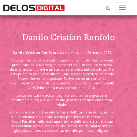
Menu
Danilo Cristian Runfolo
Danilo Cristian Runfolo
nasce a Messina il 24 marzo 1972.
Il suo primo romanzo autobiografico, dal titolo
R
ewind
, viene
pubblicato dalla Montag Edizioni nel 2002. In seguito scriverà
diversi racconti brevi e un romanzo erotico autoprodotto. Nel
2017 pubblica con ErosCultura il suo secondo erotico dal titolo
Io sono Valeria – Una puttana
. Scrive anche un romanzo
autobiografico dal titolo
Lui è infinito
, che verrà pubblicato dalla
GDS Editrice tra marzo e aprile del 2018.
La sua scrittura è accompagnata da una nostalgica vena
sentimentale, figlia di quel crudo guardarsi dentro che ritiene
vitale.
Considera la solitudine intellettuale dell'uomo un dono, non la
sua condanna, e si riconosce nel pensiero tormentato di Pier
Paolo Pasolini, nella sua cupa visione della società e nella sua
irreversibile deriva interiore che scaturisce da ogni forma di
globalizzazione, sia essa etica, morale, politica o religiosa.