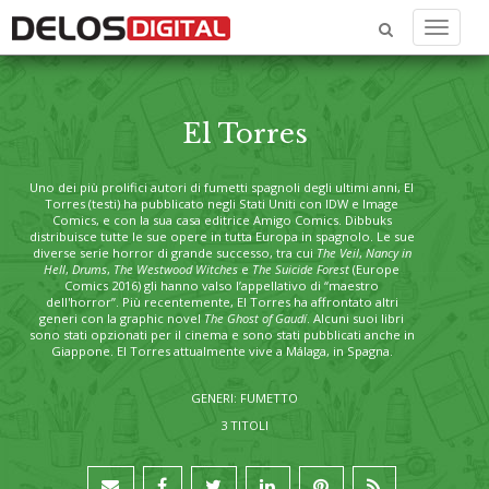
Menu
El Torres
Uno dei più prolifici autori di fumetti spagnoli degli ultimi anni,
El
Torres
(testi) ha pubblicato negli Stati Uniti con IDW e Image
Comics, e con la sua casa editrice Amigo Comics. Dibbuks
distribuisce tutte le sue opere in tutta Europa in spagnolo. Le sue
diverse serie horror di grande successo, tra cui
The Veil
,
Nancy in
Hell
,
Drums
,
The Westwood Witches
e
The Suicide Forest
(Europe
Comics 2016) gli hanno valso l’appellativo di “maestro
dell'horror”. Più recentemente, El Torres ha affrontato altri
generi con la graphic novel
The Ghost of Gaudí
. Alcuni suoi libri
sono stati opzionati per il cinema e sono stati pubblicati anche in
Giappone. El Torres attualmente vive a Málaga, in Spagna.
GENERI: FUMETTO
3 TITOLI