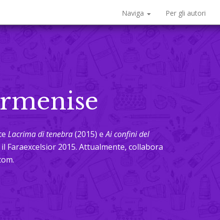
Naviga
Per gli autori
Armenise
lte
Lacrima di te­nebra
(2015) e
Ai confini del
i il Faraexcelsior 2015. Attualmente, collabora
.com.