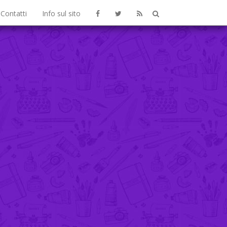
Contatti
Info sul sito