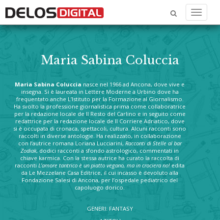
Menu
Maria Sabina Coluccia
Maria Sabina Coluccia
nasce nel 1966 ad Ancona, dove vive e
insegna. Si è laureata in Lettere Moderne a Urbino dove ha
frequentato anche L’Istituto per la Formazione al Giornalismo.
Ha svolto la professione giornalistica prima come collaboratrice
per la redazione locale de Il Resto del Carlino e in seguito come
redattrice per la redazione locale de Il Corriere Adriatico, dove
si è occupata di cronaca, spettacoli, cultura. Alcuni racconti sono
raccolti in diverse antologie. Ha realizzato, in collaborazione
con l’autrice romana Loriana Lucciarini,
Racconti di Stelle al bar
Zodiak
, dodici racconti a sfondo astrologico, commentati in
chiave karmica. Con la stessa autrice ha curato la raccolta di
racconti
L’amore tantrico
è un piatto vegano, ma in crociera no!
edita
da Le Mezzelane Casa Editrice, il cui incasso è devoluto alla
Fondazione Salesi di Ancona, per l’ospedale pediatrico del
capoluogo dorico.
GENERI: FANTASY