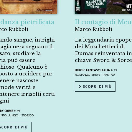
danza pietrificata
Il contagio di Me
co Rubboli
Marco Rubboli
ndo sangue, intrighi
La leggendaria epope
agia nera segnano il
dei Moschettieri di
sato, studiare la
Dumas reinventata in
ria può essere
chiave Sword & Sorce
chioso. Qualcuno è
HEROIC FANTASY ITALIA
# 33
posto a uccidere pur
ROMANZO BREVE |
FANTASY
tenere nascoste
SCOPRI DI PIÙ
mode verità e
tenere irrisolti certi
gmi
RY CRIME
# 79
ONTO LUNGO |
STORICO
COPRI DI PIÙ