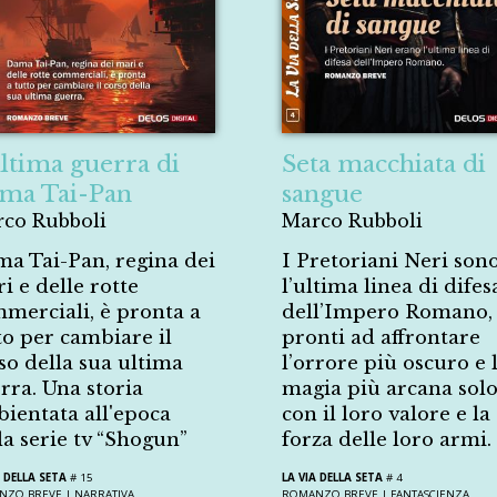
ultima guerra di
Seta macchiata di
ma Tai-Pan
sangue
co Rubboli
Marco Rubboli
a Tai-Pan, regina dei
I Pretoriani Neri son
i e delle rotte
l’ultima linea di difes
merciali, è pronta a
dell’Impero Romano,
to per cambiare il
pronti ad affrontare
so della sua ultima
l’orrore più oscuro e 
rra. Una storia
magia più arcana sol
ientata all'epoca
con il loro valore e la
la serie tv “Shogun”
forza delle loro armi.
A DELLA SETA
# 15
LA VIA DELLA SETA
# 4
NZO BREVE |
NARRATIVA
ROMANZO BREVE |
FANTASCIENZA