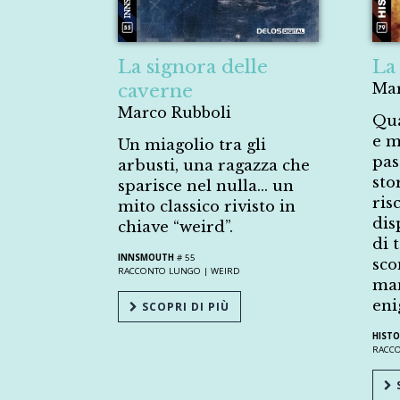
La signora delle
La 
caverne
Mar
Marco Rubboli
Qua
e m
Un miagolio tra gli
pas
arbusti, una ragazza che
sto
sparisce nel nulla... un
ris
mito classico rivisto in
dis
chiave “weird”.
di 
INNSMOUTH
# 55
sco
RACCONTO LUNGO |
WEIRD
man
eni
SCOPRI DI PIÙ
HISTO
RACC
S