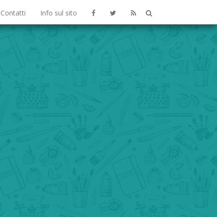
Contatti
Info sul sito