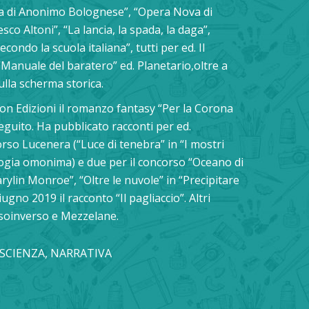
da di Anonimo Bolognese”, “Opera Nova di
o Altoni”, “La lancia, la spada, la daga”,
ondo la scuola italiana”, tutti per ed. Il
“Manuale del baratero” ed. Planetario,oltre a
sulla scherma storica.
on Edizioni il romanzo fantasy “Per la Corona
seguito. Ha pubblicato racconti per ed.
rso Lucenera (“Luce di tenebra” in “I mostri
logia omonima) e due per il concorso “Oceano di
arylin Monroe”, “Oltre le nuvole” in “Precipitare
gno 2019 il racconto “Il pagliaccio”. Altri
nsoinverso e Mezzelane.
ASCIENZA, NARRATIVA