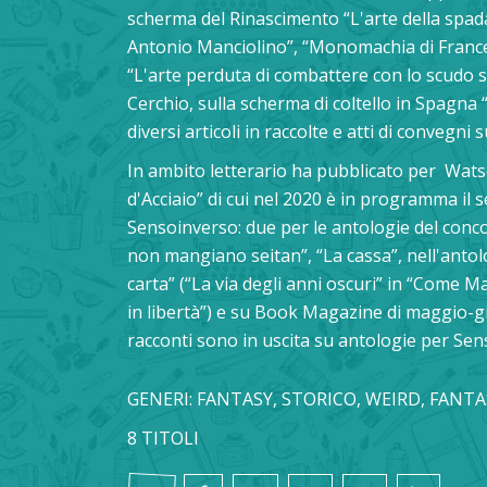
scherma del Rinascimento “L'arte della spa
Antonio Manciolino”, “Monomachia di Francesc
“L'arte perduta di combattere con lo scudo sec
Cerchio, sulla scherma di coltello in Spagna 
diversi articoli in raccolte e atti di convegni 
In ambito letterario ha pubblicato per Wats
d'Acciaio” di cui nel 2020 è in programma il 
Sensoinverso: due per le antologie del conco
non mangiano seitan”, “La cassa”, nell'anto
carta” (“La via degli anni oscuri” in “Come M
in libertà”) e su Book Magazine di maggio-giu
racconti sono in uscita su antologie per Se
GENERI: FANTASY, STORICO, WEIRD, FANT
8 TITOLI