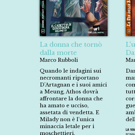
La donna che tornò
L'
dalla morte
Da
Marco Rubboli
Mar
Quando le indagini sui
Dam
necromanti riportano
mar
D’Artagnan e i suoi amici
com
a Meung, Athos dovrà
tut
affrontare la donna che
cor
ha amato e ucciso,
gue
assetata di vendetta. E
amb
Milady non è l’unica
del
minaccia letale per i
LA VI
moschettieri.
ROMA