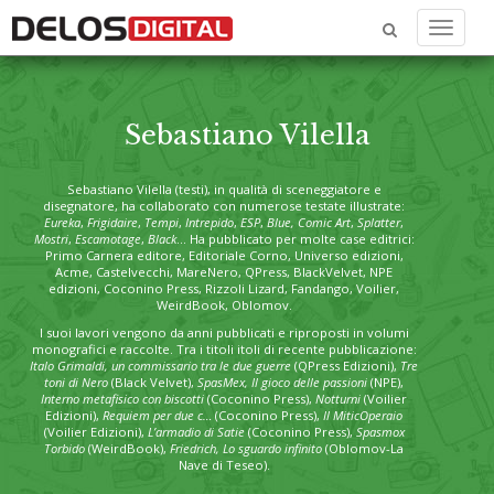
Menu
Sebastiano Vilella
Sebastiano Vilella
(testi), in qualità di sceneggiatore e
disegnatore, ha collaborato con numerose testate illustrate:
Eureka
,
Frigidaire
,
Tempi
,
Intrepido
,
ESP
,
Blue, Comic Art
,
Splatter
,
Mostri
,
Escamotage
,
Black
… Ha pubblicato per molte case editrici:
Primo Carnera editore, Editoriale Corno, Universo edizioni,
Acme, Castelvecchi, MareNero, QPress, BlackVelvet, NPE
edizioni, Coconino Press, Rizzoli Lizard, Fandango, Voilier,
WeirdBook, Oblomov.
I suoi lavori vengono da anni pubblicati e riproposti in volumi
monografici e raccolte. Tra i titoli itoli di recente pubblicazione:
Italo Grimaldi, un commissario tra le due guerre
(QPress Edizioni),
Tre
toni di Nero
(Black Velvet),
SpasMex, Il gioco delle passioni
(NPE),
Interno metafisico con biscotti
(Coconino Press),
Notturni
(Voilier
Edizioni),
Requiem per due c…
(Coconino Press),
Il MiticOperaio
(Voilier Edizioni),
L’armadio di Satie
(Coconino Press),
Spasmox
Torbido
(WeirdBook),
Friedrich, Lo sguardo infinito
(Oblomov-La
Nave di Teseo).