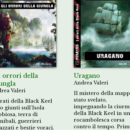
 orrori della
Uragano
ungla
Andrea Valeri
rea Valeri
Il mistero della mapp
stato svelato,
irati della Black Keel
impegnando la ciurm
o giunti sull’Isola
della Black Keel in u
biosa, terra di
rocambolesca corsa
nibali, guerrieri
contro il tempo. Prim
azzati e bestie voraci.