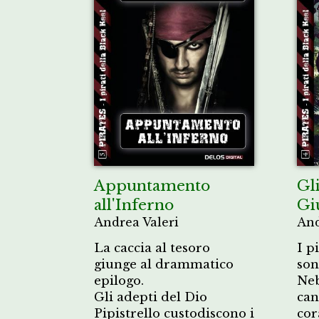
Appuntamento
Gli
all'Inferno
Gi
Andrea Valeri
And
La caccia al tesoro
I p
giunge al drammatico
son
epilogo.
Neb
Gli adepti del Dio
can
Pipistrello custodiscono i
cor