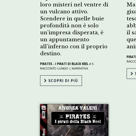
loro misteri nel ventre di
Ma 
un vulcano attivo.
giu
Scendere in quelle buie
tes
profondità non è solo
abb
un’impresa disperata, è
il s
un appuntamento
que
all’inferno con il proprio
ani
destino.
PIRATE
RACC
PIRATES - I PIRATI DI BLACK KEEL
# 5
RACCONTO LUNGO |
NARRATIVA
S
SCOPRI DI PIÙ