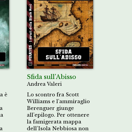
Sfida sull'Abisso
Andrea Valeri
a è
Lo scontro fra Scott
Williams e l’ammiraglio
a
Berenguer giunge
na
all’epilogo. Per ottenere
la famigerata mappa
a
dell’Isola Nebbiosa non