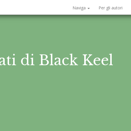
Naviga
Per gli autori
rati di Black Keel