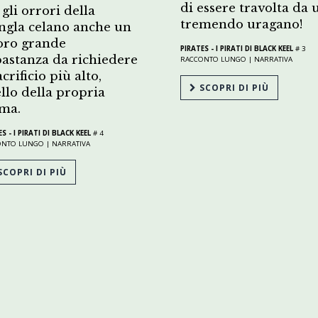
di essere travolta da 
gli orrori della
tremendo uragano!
ngla celano anche un
oro grande
PIRATES - I PIRATI DI BLACK KEEL
# 3
astanza da richiedere
RACCONTO LUNGO |
NARRATIVA
acrificio più alto,
SCOPRI DI PIÙ
llo della propria
ma.
S - I PIRATI DI BLACK KEEL
# 4
ONTO LUNGO |
NARRATIVA
COPRI DI PIÙ