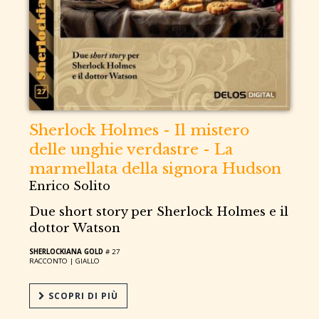
Sherlock Holmes - Il mistero
delle unghie verdastre - La
marmellata della signora Hudson
Enrico Solito
Due short story per Sherlock Holmes e il
dottor Watson
SHERLOCKIANA GOLD
# 27
RACCONTO |
GIALLO
SCOPRI DI PIÙ