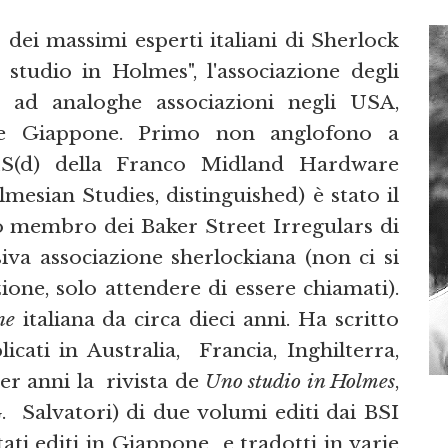
dei massimi esperti italiani di Sherlock
studio in Holmes", l'associazione degli
to ad analoghe associazioni negli USA,
ra e Giappone. Primo non anglofono a
S(d) della Franco Midland Hardware
esian Studies, distinguished) è stato il
o membro dei Baker Street Irregulars di
iva associazione sherlockiana (non ci si
ione, solo attendere di essere chiamati).
ne
italiana da circa dieci anni. Ha scritto
licati in Australia, Francia, Inghilterra,
per anni la rivista de
Uno studio in Holmes
,
. Salvatori) di due volumi editi dai BSI
ati editi in Giappone e tradotti in varie