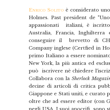
Enrico Solito
è considerato uno 
Holmes. Past president de "Uno 
appassionati italiani, è iscrit
Australia, Francia, Inghilter
conseguire il brevetto di CH
Company inglese (Certfied in Holm
primo Italiano a essere nominat
New York, la più antica ed esclus
può iscrivere nè chiedere l'iscriz
Collabora con la
Sherlock Magazi
decine di articoli di critica pubb
Giappone e Stati uniti, e curato 
oltre che ad essere editor (con G
negli USA. I suoi apocrifi sono st