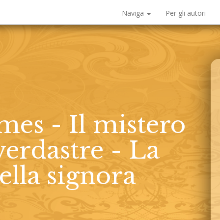
Naviga
Per gli autori
es - Il mistero
verdastre - La
lla signora