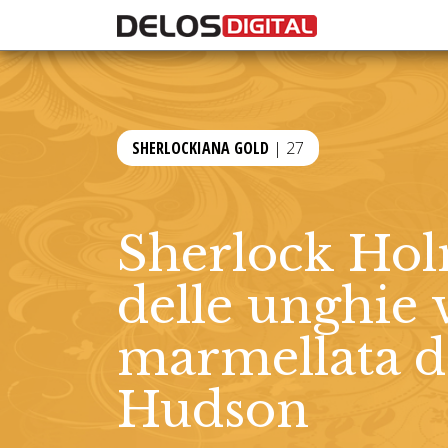
SHERLOCKIANA GOLD
| 27
Sherlock Holm
delle unghie 
marmellata de
Hudson