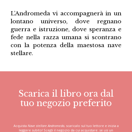
L’Andromeda vi accompagnerà in un
lontano universo, dove regnano
guerra e istruzione, dove speranza e
fede nella razza umana si scontrano
con la potenza della maestosa nave
stellare.
Scarica il libro ora dal
tuo negozio preferito
Acquista
Nave stellare Andromeda
, scaricalo sul tuo lettore e inizia a
leggere subito! Scegli il negozio da cui acquistare: se usi un