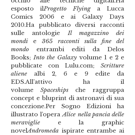
occhio alle tecniche digitali.Ha
esposto il
Progetto Flying
a Lucca
Comics 2006 e ai Galaxy Days
2010.Ha pubblicato diversi racconti
sulle antologie
Il magazzino dei
mondi
e
365 racconti sulla fine del
mondo
entrambi editi da Delos
Books;
Into the Galaxy
volume 1 e 2 e
pubblicate con Lulu.com;
Scritture
aliene
albi 2, 6 e 9 edite da
EDS.All’attivo ha il
volume
Spaceships
che raggruppa
concept e bluprint di astronavi di sua
concezione.Per Sogno Edizioni ha
illustrato l’opera
Alice nella pancia delle
meraviglie
e la graphic
novel
Andromeda
ispirate entrambe ai